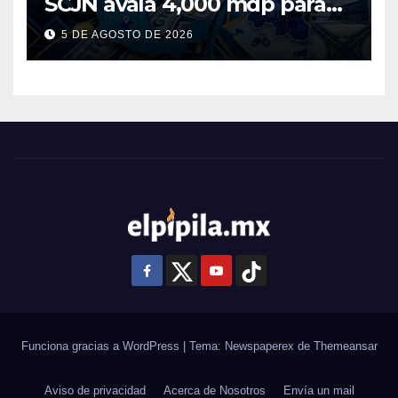
SCJN avala 4,000 mdp para
Guanajuato: ¿en qué se usará
5 DE AGOSTO DE 2026
este dinero?
Funciona gracias a WordPress
|
Tema: Newspaperex de
Themeansar
Aviso de privacidad
Acerca de Nosotros
Envía un mail