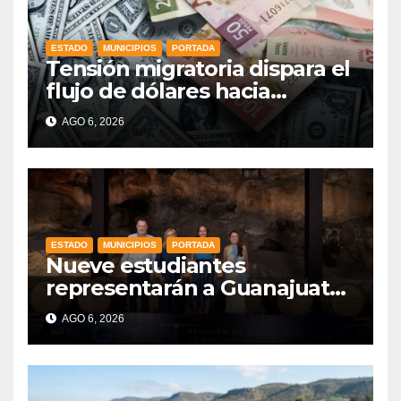
ESTADO
MUNICIPIOS
PORTADA
Tensión migratoria dispara el
flujo de dólares hacia
municipios de Guanajuato
AGO 6, 2026
ESTADO
MUNICIPIOS
PORTADA
Nueve estudiantes
representarán a Guanajuato
en la Olimpiada Mexicana de
AGO 6, 2026
Matemáticas 2026