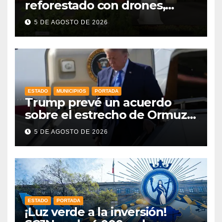
reforestado con drones,
como parte de la Jornada
5 DE AGOSTO DE 2026
Nacional a la que se suma
Libia
ESTADO
MUNICIPIOS
PORTADA
Trump prevé un acuerdo
sobre el estrecho de Ormuz
esta misma semana
5 DE AGOSTO DE 2026
ESTADO
PORTADA
¡Luz verde a la inversión!