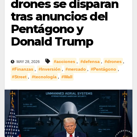
drones se disparan
tras anuncios del
Pentágono y
Donald Trump
,
,
,
#acciones
#defensa
#drones
MAY 28, 2026
,
,
,
,
#Finanzas
#Inversión
#mercado
#Pentágono
,
,
#Street
#tecnología
#Wall