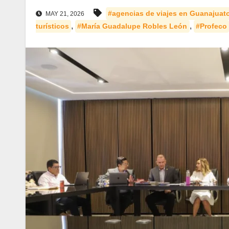
#agencias de viajes en Guanajuat
MAY 21, 2026
,
,
turísticos
#María Guadalupe Robles León
#Profeco