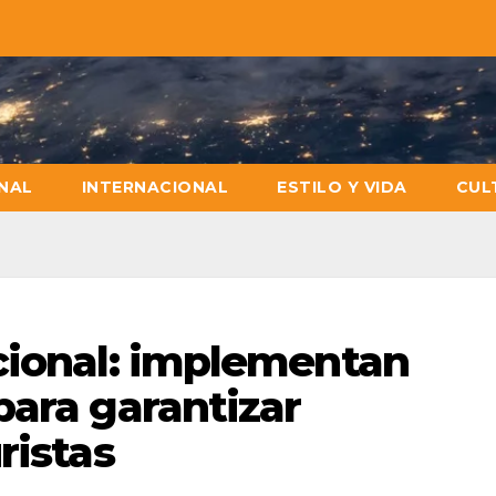
NAL
INTERNACIONAL
ESTILO Y VIDA
CUL
cional: implementan
para garantizar
ristas