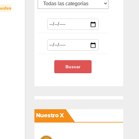
audes
Nuestro X