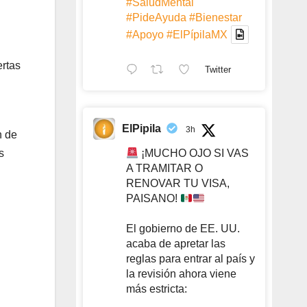
#SaludMental
#PideAyuda
#Bienestar
#Apoyo
#ElPípilaMX
ertas
Twitter
ElPipila
3h
n de
¡MUCHO OJO SI VAS
s
A TRAMITAR O
RENOVAR TU VISA,
PAISANO!
El gobierno de EE. UU.
acaba de apretar las
reglas para entrar al país y
la revisión ahora viene
más estricta: