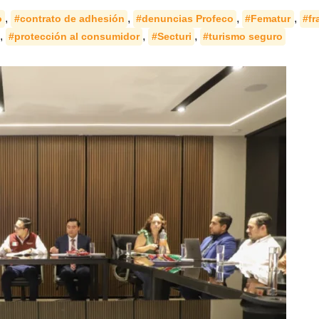
,
,
,
,
o
#contrato de adhesión
#denuncias Profeco
#Fematur
#fr
,
,
,
#protección al consumidor
#Secturi
#turismo seguro