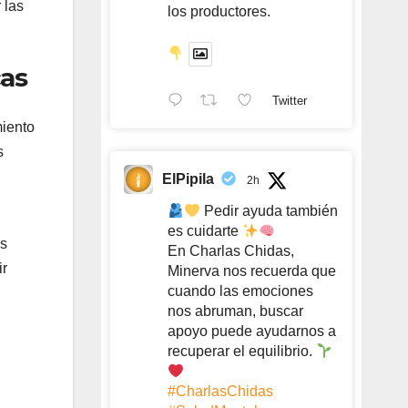
 las
los productores.
cas
Twitter
miento
s
ElPipila
2h
Pedir ayuda también
es cuidarte
as
En Charlas Chidas,
ir
Minerva nos recuerda que
cuando las emociones
nos abruman, buscar
apoyo puede ayudarnos a
recuperar el equilibrio.
#CharlasChidas