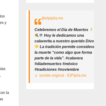
los
@elpipila.mx
es y
Celebremos el Día de Muertos
Hoy le dedicamos una
calaverita a nuestro querido Divo
La tradición permite considerar
la muerte “como algo que forma
parte de la vida”. #calavera
#díademuertos #méxico
stas
#tradiciones #noviembre
,
♬ sonido original - ElPípila.mx
con la
as