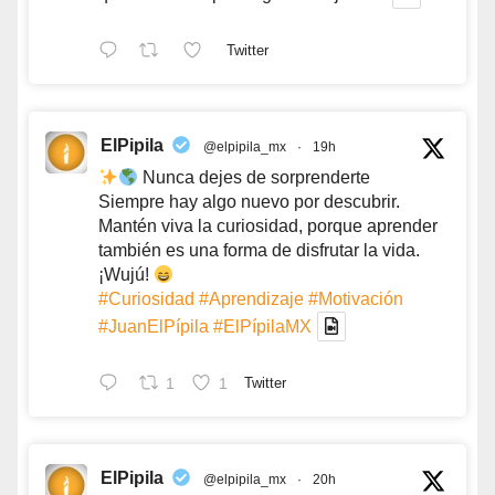
Twitter
ElPipila
@elpipila_mx
·
19h
Nunca dejes de sorprenderte
Siempre hay algo nuevo por descubrir.
Mantén viva la curiosidad, porque aprender
también es una forma de disfrutar la vida.
¡Wujú!
#Curiosidad
#Aprendizaje
#Motivación
#JuanElPípila
#ElPípilaMX
1
1
Twitter
ElPipila
@elpipila_mx
·
20h