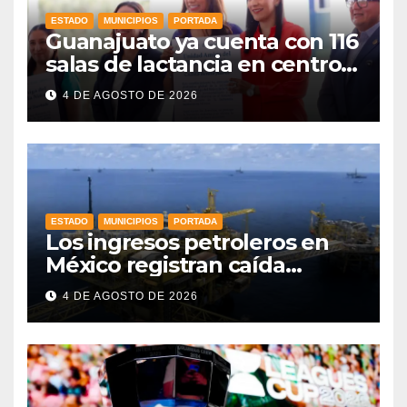
ESTADO
MUNICIPIOS
PORTADA
Guanajuato ya cuenta con 116
salas de lactancia en centros
de trabajo: Gobernadora
4 DE AGOSTO DE 2026
ESTADO
MUNICIPIOS
PORTADA
Los ingresos petroleros en
México registran caída
drástica en una década
4 DE AGOSTO DE 2026