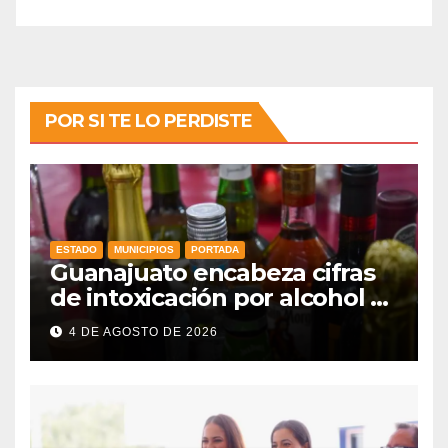
POR SI TE LO PERDISTE
ESTADO
MUNICIPIOS
PORTADA
Guanajuato encabeza cifras
de intoxicación por alcohol a
nivel nacional
4 DE AGOSTO DE 2026