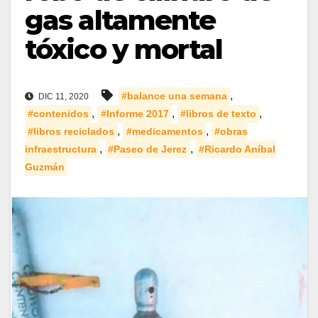
gas altamente
tóxico y mortal
,
#balance una semana
DIC 11, 2020
,
,
,
#contenidos
#Informe 2017
#libros de texto
,
,
#libros reciclados
#medicamentos
#obras
,
,
infraestructura
#Paseo de Jerez
#Ricardo Aníbal
Guzmán