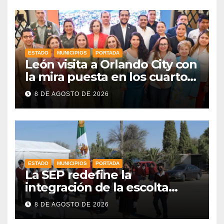
ESTADO
MUNICIPIOS
PORTADA
León visita a Orlando City con
la mira puesta en los cuartos
de final
8 DE AGOSTO DE 2026
ESTADO
MUNICIPIOS
PORTADA
La SEP redefine la
integración de la escolta
escolar prioritando la
8 DE AGOSTO DE 2026
inclusión