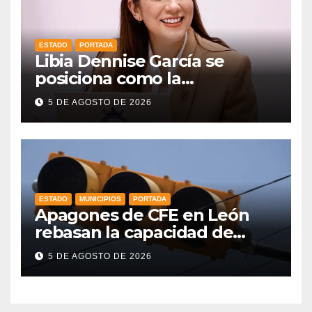
ESTADO
PORTADA
Libia Dennise García se
posiciona como la
gobernadora mejor evaluada
5 DE AGOSTO DE 2026
del país, según CE Research
ESTADO
MUNICIPIOS
PORTADA
Apagones de CFE en León
rebasan la capacidad de
respaldo en red de
5 DE AGOSTO DE 2026
semáforos