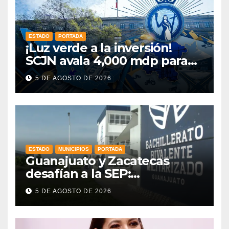
ESTADO
PORTADA
¡Luz verde a la inversión!
SCJN avala 4,000 mdp para
Guanajuato: ¿en qué se usará
5 DE AGOSTO DE 2026
este dinero?
ESTADO
MUNICIPIOS
PORTADA
Guanajuato y Zacatecas
desafían a la SEP:
mantendrán en operación
5 DE AGOSTO DE 2026
sus prepas militarizadas