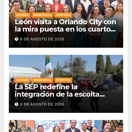
ESTADO
MUNICIPIOS
PORTADA
León visita a Orlando City con
la mira puesta en los cuartos
de final
8 DE AGOSTO DE 2026
ESTADO
MUNICIPIOS
PORTADA
La SEP redefine la
integración de la escolta
escolar prioritando la
8 DE AGOSTO DE 2026
inclusión