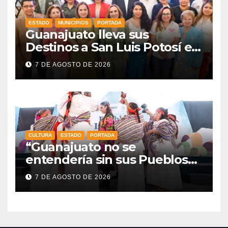
ESTADO
MUNICIPIOS
PORTADA
Guanajuato lleva sus
Destinos a San Luis Potosí en
vísperas de la FENAPO
7 DE AGOSTO DE 2026
CULTURA
ESTADO
PORTADA
“Guanajuato no se
entendería sin sus Pueblos
Indígenas”: Libia Dennise
7 DE AGOSTO DE 2026
fortalece el orgullo del
estado