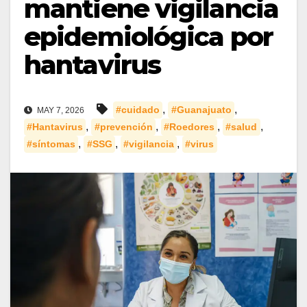
mantiene vigilancia
epidemiológica por
hantavirus
,
,
#cuidado
#Guanajuato
MAY 7, 2026
,
,
,
,
#Hantavirus
#prevención
#Roedores
#salud
,
,
,
#síntomas
#SSG
#vigilancia
#virus