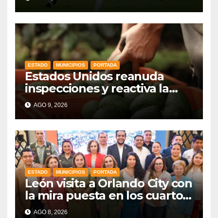
ESTADO
MUNICIPIOS
PORTADA
Estados Unidos reanuda
inspecciones y reactiva la
exportación de aguacate
AGO 9, 2026
mexicano
ESTADO
MUNICIPIOS
PORTADA
León visita a Orlando City con
la mira puesta en los cuartos
de final
AGO 8, 2026