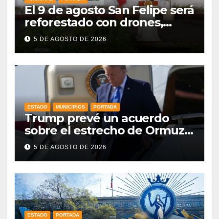
El 9 de agosto San Felipe será
reforestado con drones,
como parte de la Jornada
5 DE AGOSTO DE 2026
Nacional a la que se suma
Libia
ESTADO
MUNICIPIOS
PORTADA
Trump prevé un acuerdo
sobre el estrecho de Ormuz
esta misma semana
5 DE AGOSTO DE 2026
ESTADO
PORTADA