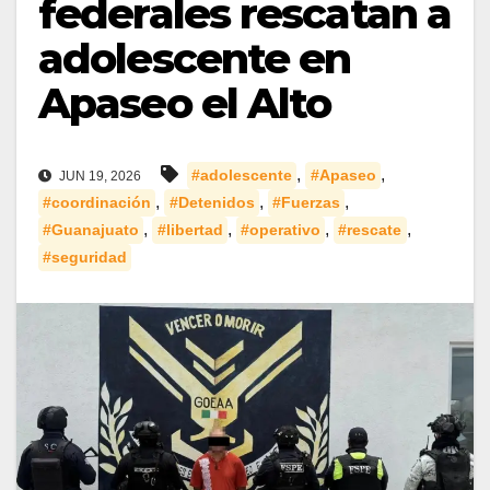
federales rescatan a
adolescente en
Apaseo el Alto
,
,
#adolescente
#Apaseo
JUN 19, 2026
,
,
,
#coordinación
#Detenidos
#Fuerzas
,
,
,
,
#Guanajuato
#libertad
#operativo
#rescate
#seguridad