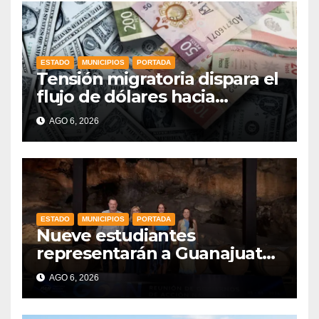
ESTADO
MUNICIPIOS
PORTADA
Tensión migratoria dispara el
flujo de dólares hacia
municipios de Guanajuato
AGO 6, 2026
ESTADO
MUNICIPIOS
PORTADA
Nueve estudiantes
representarán a Guanajuato
en la Olimpiada Mexicana de
AGO 6, 2026
Matemáticas 2026