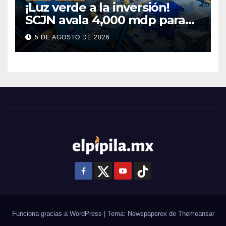
¡Luz verde a la inversión!
SCJN avala 4,000 mdp para
Guanajuato: ¿en qué se usará
5 DE AGOSTO DE 2026
este dinero?
Funciona gracias a WordPress
|
Tema: Newspaperex de
Themeansar