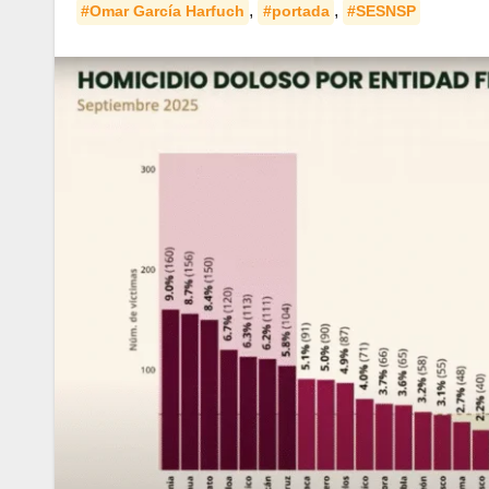
,
,
#Omar García Harfuch
#portada
#SESNSP