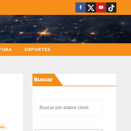
TURA
DEPORTES
Buscar
,
oa