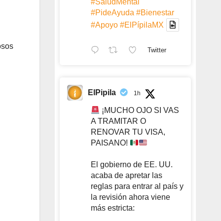
#SaludMental
#PideAyuda
#Bienestar
#Apoyo
#ElPípilaMX
osos
Twitter
ElPipila
1h
¡MUCHO OJO SI VAS
A TRAMITAR O
RENOVAR TU VISA,
PAISANO!
El gobierno de EE. UU.
acaba de apretar las
reglas para entrar al país y
la revisión ahora viene
más estricta: