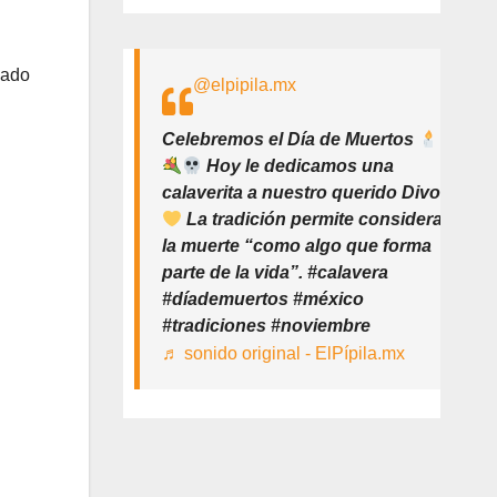
cado
@elpipila.mx
Celebremos el Día de Muertos
Hoy le dedicamos una
calaverita a nuestro querido Divo
La tradición permite considerar
la muerte “como algo que forma
parte de la vida”. #calavera
#díademuertos #méxico
#tradiciones #noviembre
♬ sonido original - ElPípila.mx