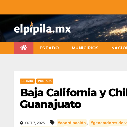
ESTADO
MUNICIPIOS
NACIO
ESTADO
PORTADA
Baja California y C
Guanajuato
,
#coordinación
#generadores de v
OCT 7, 2025