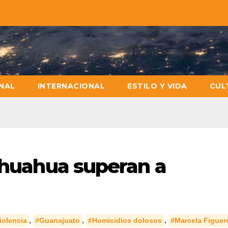
NAL
INTERNACIONAL
ESTILO Y VIDA
CUL
hihuahua superan a
,
,
,
iolencia
#Guanajuato
#Homicidios dolosos
#Marcela Figuer