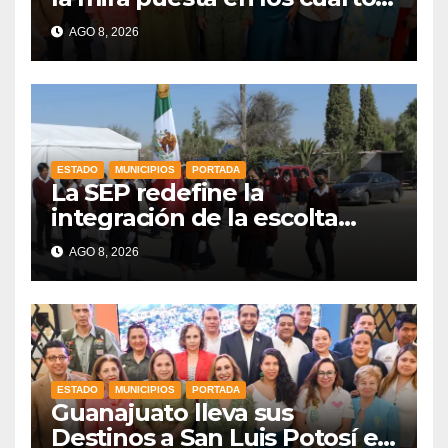
de final
AGO 8, 2026
ESTADO
MUNICIPIOS
PORTADA
La SEP redefine la
integración de la escolta
escolar prioritando la
AGO 8, 2026
inclusión
ESTADO
MUNICIPIOS
PORTADA
Guanajuato lleva sus
Destinos a San Luis Potosí en