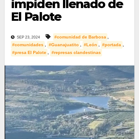
impiden llenado de
El Palote
,
#comunidad de Barbosa
SEP 23, 2024
,
,
,
,
#comunidades
#Guanajuatito
#León
#portada
,
#presa El Palote
#represas clandestinas