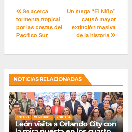
Se acerca
Un mega “El Niño”
tormenta tropical
causó mayor
por las costas del
extinción masiva
Pacífico Sur
de la historia
NOTICIAS RELACIONADAS
ESTADO
MUNICIPIOS
PORTADA
León visita a Orlando City con
la mira puesta en los cuartos