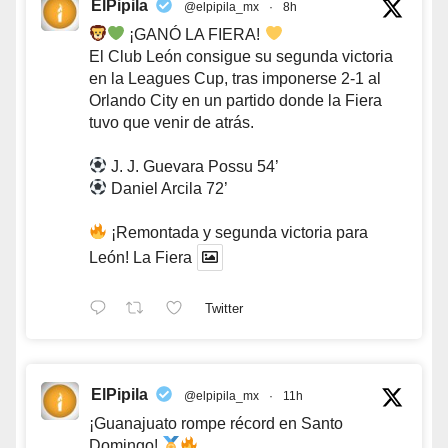
ElPipila
@elpipila_mx
·
8h
¡GANÓ LA FIERA!
El Club León consigue su segunda victoria
en la Leagues Cup, tras imponerse 2-1 al
Orlando City en un partido donde la Fiera
tuvo que venir de atrás.
J. J. Guevara Possu 54’
Daniel Arcila 72’
¡Remontada y segunda victoria para
León! La Fiera
Twitter
ElPipila
@elpipila_mx
·
11h
¡Guanajuato rompe récord en Santo
Domingo!