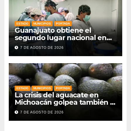
ESTADO
MUNICIPIOS
PORTADA
Guanajuato obtiene el
segundo lugar nacional en
procuración de órganos
7 DE AGOSTO DE 2026
ESTADO
MUNICIPIOS
PORTADA
La crisis del aguacate en
Michoacán golpea también a
productores de Guanajuato
7 DE AGOSTO DE 2026