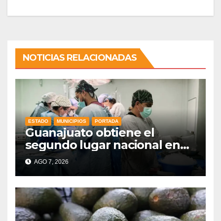
NOTICIAS RELACIONADAS
ESTADO
MUNICIPIOS
PORTADA
Guanajuato obtiene el
segundo lugar nacional en
procuración de órganos
AGO 7, 2026