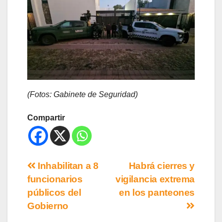
(Fotos: Gabinete de Seguridad)
Compartir
Inhabilitan a 8
Habrá cierres y
funcionarios
vigilancia extrema
públicos del
en los panteones
Gobierno