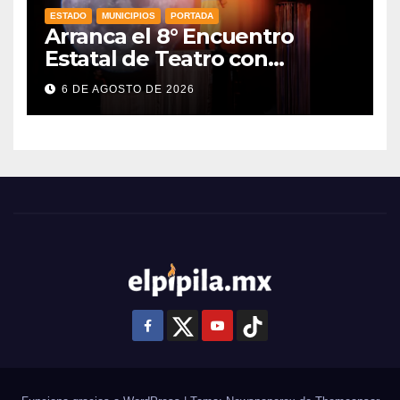
ESTADO
MUNICIPIOS
PORTADA
Arranca el 8° Encuentro
Estatal de Teatro con
producciones locales
6 DE AGOSTO DE 2026