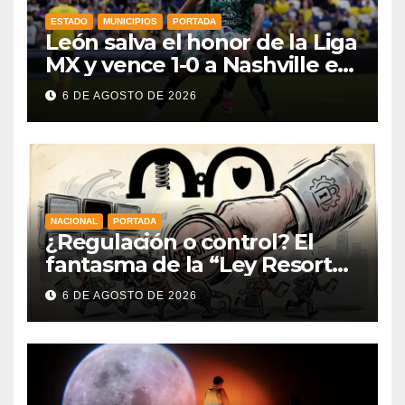
ESTADO
MUNICIPIOS
PORTADA
León salva el honor de la Liga
MX y vence 1-0 a Nashville en
la Leagues Cup 2026
6 DE AGOSTO DE 2026
NACIONAL
PORTADA
¿Regulación o control? El
fantasma de la “Ley Resorte”
venezolana revive con la
6 DE AGOSTO DE 2026
nueva Ley de Audiencias en
México