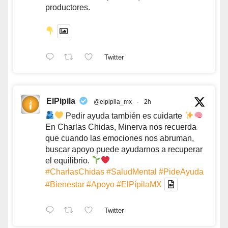
productores.
Twitter
ElPipila
@elpipila_mx
·
2h
Pedir ayuda también es cuidarte
En Charlas Chidas, Minerva nos recuerda
que cuando las emociones nos abruman,
buscar apoyo puede ayudarnos a recuperar
el equilibrio.
#CharlasChidas
#SaludMental
#PideAyuda
#Bienestar
#Apoyo
#ElPípilaMX
Twitter