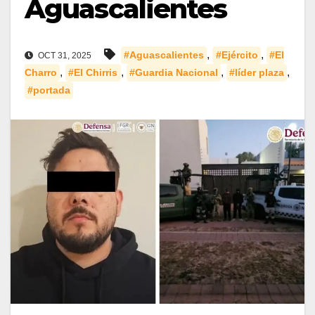
Aguascalientes
,
,
#Aguascalientes
#Ejército
#El
OCT 31, 2025
,
,
,
,
Charro
#El Chirris
#Guardia Nacional
#líder plaza
#portada