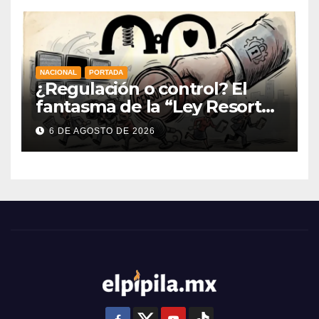
NACIONAL
PORTADA
¿Regulación o control? El
fantasma de la “Ley Resorte”
venezolana revive con la
6 DE AGOSTO DE 2026
nueva Ley de Audiencias en
México