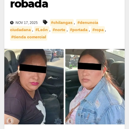
robada
,
#chilangas
#denuncia
NOV 17, 2025
,
,
,
,
,
ciudadana
#León
#norte
#portada
#ropa
#tienda comercial