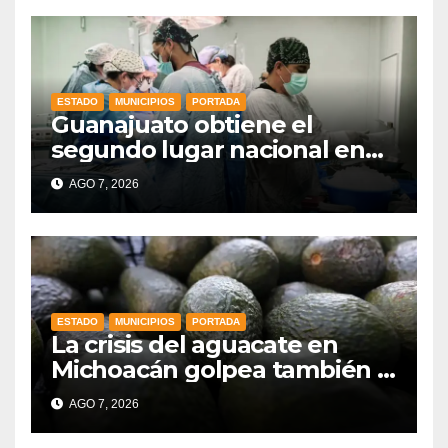
estado
ESTADO
MUNICIPIOS
PORTADA
Guanajuato obtiene el
segundo lugar nacional en
procuración de órganos
AGO 7, 2026
ESTADO
MUNICIPIOS
PORTADA
La crisis del aguacate en
Michoacán golpea también a
productores de Guanajuato
AGO 7, 2026