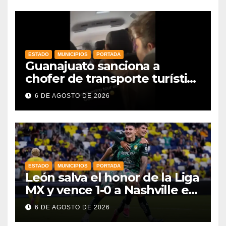
agroalimentarias y crece 25%
ESTADO
MUNICIPIOS
PORTADA
Guanajuato sanciona a
chofer de transporte turístico
e intensifica operativos de
6 DE AGOSTO DE 2026
vigilancia
ESTADO
MUNICIPIOS
PORTADA
León salva el honor de la Liga
MX y vence 1-0 a Nashville en
la Leagues Cup 2026
6 DE AGOSTO DE 2026