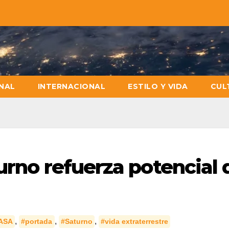
NAL
INTERNACIONAL
ESTILO Y VIDA
CUL
urno refuerza potencial 
,
,
,
ASA
#portada
#Saturno
#vida extraterrestre