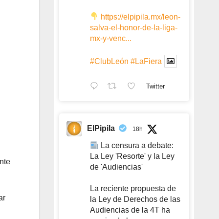
https://elpipila.mx/leon-
salva-el-honor-de-la-liga-
mx-y-venc...
#ClubLeón
#LaFiera
Twitter
ElPipila
18h
La censura a debate:
La Ley 'Resorte' y la Ley
nte
de 'Audiencias'
La reciente propuesta de
ar
la Ley de Derechos de las
Audiencias de la 4T ha