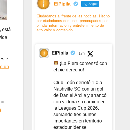
ElPipila
Seguir
Ciudadanos al frente de las noticias. Hecho
por ciudadanos comunes preocupados por
brindar información y entretenimiento de
 está
alto valor y contenido.
vida
ElPipila
17h
oeste
¡La Fiera comenzó con
de un
el pie derecho!
Club León derrotó 1-0 a
Nashville SC con un gol
de Daniel Arcila y arrancó
con victoria su camino en
cho
la Leagues Cup 2026,
a
sumando tres puntos
importantes en territorio
estadounidense.