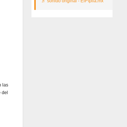
♬ sonido original - ElPípila.mx
n las
 del