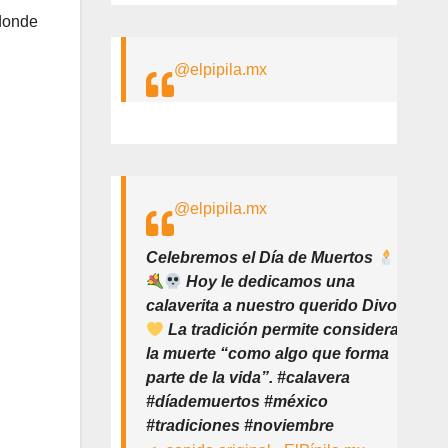
 donde
@elpipila.mx
@elpipila.mx
Celebremos el Día de Muertos
Hoy le dedicamos una
calaverita a nuestro querido Divo
La tradición permite considerar
la muerte “como algo que forma
parte de la vida”. #calavera
#díademuertos #méxico
#tradiciones #noviembre