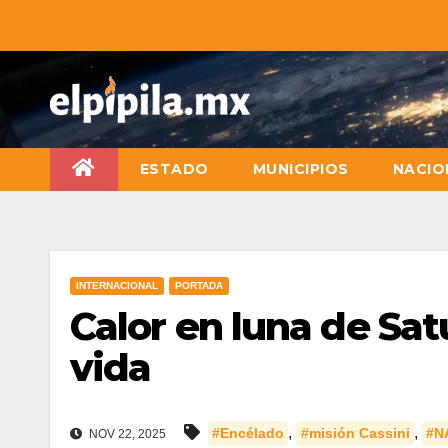
ESTADO
MUNICIPIOS
NACIO
INTERNACIONAL
PORTADA
Calor en luna de Sat
vida
,
,
#Encélado
#misión Cassini
#N
NOV 22, 2025