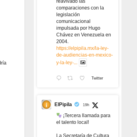
reavivado las
comparaciones con la
legislación
comunicacional
impulsada por Hugo
Chávez en Venezuela en
2004.
https://elpipila.mx/la-ley-
de-audiencias-en-mexico-
y-la-ley-...
dría
Twitter
ElPipila
19h
¡Tercera llamada para
el talento local!
La Secretaría de Cultura