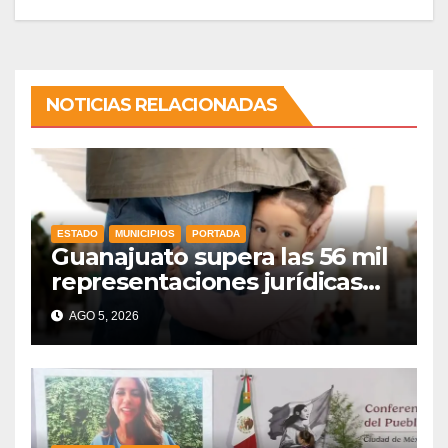
NOTICIAS RELACIONADAS
ESTADO
MUNICIPIOS
PORTADA
Guanajuato supera las 56 mil
representaciones jurídicas
para tutelar los derechos de
AGO 5, 2026
la niñez