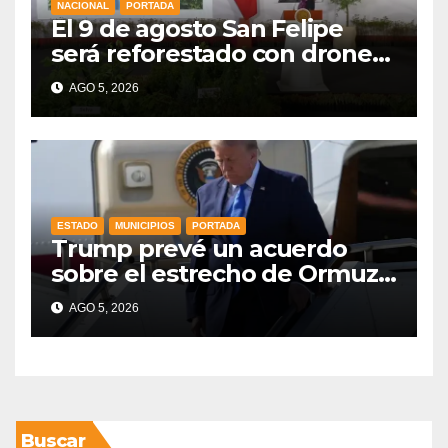
NACIONAL
PORTADA
El 9 de agosto San Felipe
será reforestado con drones,
como parte de la Jornada
AGO 5, 2026
Nacional a la que se suma
Libia
ESTADO
MUNICIPIOS
PORTADA
Trump prevé un acuerdo
sobre el estrecho de Ormuz
esta misma semana
AGO 5, 2026
Buscar