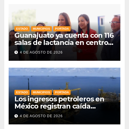
ESTADO
MUNICIPIOS
PORTADA
Guanajuato ya cuenta con 116
salas de lactancia en centros
de trabajo: Gobernadora
4 DE AGOSTO DE 2026
ESTADO
MUNICIPIOS
PORTADA
Los ingresos petroleros en
México registran caída
drástica en una década
4 DE AGOSTO DE 2026