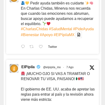
Pedir ayuda también es cuidarte
En Charlas Chidas, Minerva nos recuerda
que cuando las emociones nos abruman,
buscar apoyo puede ayudarnos a recuperar
el equilibrio.
#CharlasChidas
#SaludMental
#PideAyuda
#Bienestar
#Apoyo
#ElPípilaMX
Twitter
ElPipila
@elpipila_mx
·
7 Ago
¡MUCHO OJO SI VAS A TRAMITAR O
RENOVAR TU VISA, PAISANO!
El gobierno de EE. UU. acaba de apretar las
reglas para entrar al país y la revisión ahora
viene más estricta: