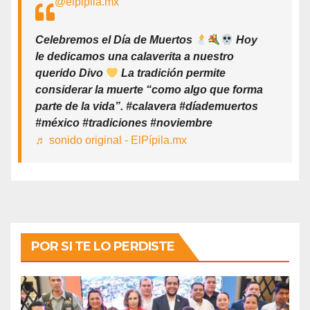
@elpipila.mx
Celebremos el Día de Muertos
Hoy
le dedicamos una calaverita a nuestro
querido Divo
La tradición permite
considerar la muerte “como algo que forma
parte de la vida”. #calavera #díademuertos
#méxico #tradiciones #noviembre
♬ sonido original - ElPípila.mx
POR SI TE LO PERDISTE