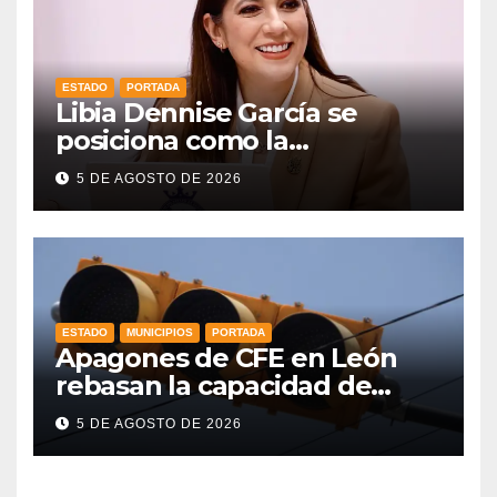
ESTADO
PORTADA
Libia Dennise García se
posiciona como la
gobernadora mejor evaluada
5 DE AGOSTO DE 2026
del país, según CE Research
ESTADO
MUNICIPIOS
PORTADA
Apagones de CFE en León
rebasan la capacidad de
respaldo en red de
5 DE AGOSTO DE 2026
semáforos