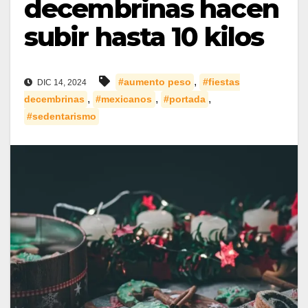
decembrinas hacen
subir hasta 10 kilos
,
#aumento peso
#fiestas
DIC 14, 2024
,
,
,
decembrinas
#mexicanos
#portada
#sedentarismo