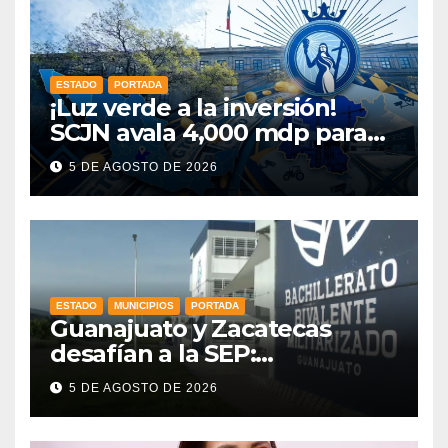
ESTADO
PORTADA
¡Luz verde a la inversión!
SCJN avala 4,000 mdp para
Guanajuato: ¿en qué se usará
5 DE AGOSTO DE 2026
este dinero?
ESTADO
MUNICIPIOS
PORTADA
Guanajuato y Zacatecas
desafían a la SEP:
mantendrán en operación
5 DE AGOSTO DE 2026
sus prepas militarizadas