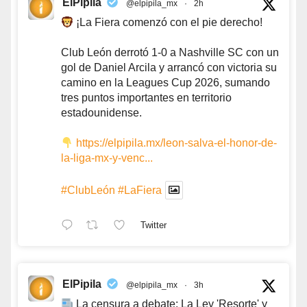
ElPipila
@elpipila_mx
·
2h
¡La Fiera comenzó con el pie derecho!
Club León derrotó 1-0 a Nashville SC con un
gol de Daniel Arcila y arrancó con victoria su
camino en la Leagues Cup 2026, sumando
tres puntos importantes en territorio
estadounidense.
https://elpipila.mx/leon-salva-el-honor-de-
la-liga-mx-y-venc...
#ClubLeón
#LaFiera
Twitter
ElPipila
@elpipila_mx
·
3h
La censura a debate: La Ley 'Resorte' y