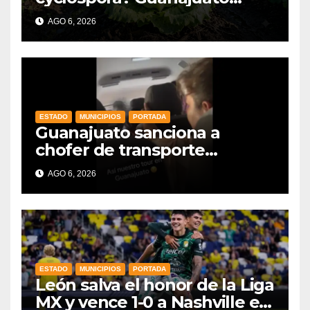
mantiene intactas sus
AGO 6, 2026
exportaciones
agroalimentarias y crece 25%
ESTADO
MUNICIPIOS
PORTADA
Guanajuato sanciona a
chofer de transporte
turístico e intensifica
AGO 6, 2026
operativos de vigilancia
ESTADO
MUNICIPIOS
PORTADA
León salva el honor de la Liga
MX y vence 1-0 a Nashville en