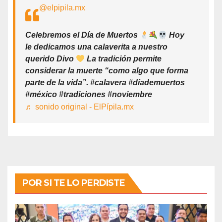
@elpipila.mx
Celebremos el Día de Muertos
Hoy
le dedicamos una calaverita a nuestro
querido Divo
La tradición permite
considerar la muerte “como algo que forma
parte de la vida”. #calavera #díademuertos
#méxico #tradiciones #noviembre
♬ sonido original - ElPípila.mx
POR SI TE LO PERDISTE