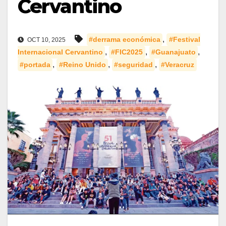
Cervantino
,
#derrama económica
#Festival
OCT 10, 2025
,
,
,
Internacional Cervantino
#FIC2025
#Guanajuato
,
,
,
#portada
#Reino Unido
#seguridad
#Veracruz