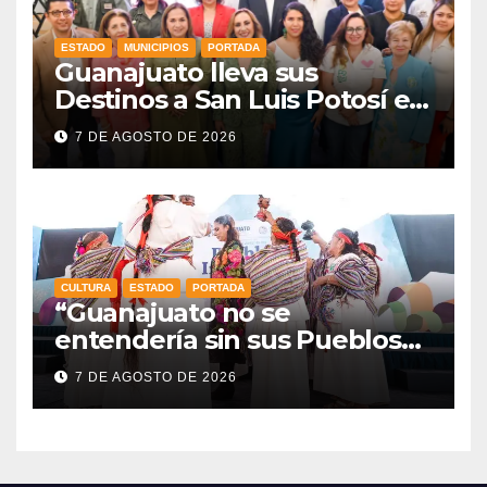
ESTADO
MUNICIPIOS
PORTADA
Guanajuato lleva sus
Destinos a San Luis Potosí en
vísperas de la FENAPO
7 DE AGOSTO DE 2026
CULTURA
ESTADO
PORTADA
“Guanajuato no se
entendería sin sus Pueblos
Indígenas”: Libia Dennise
7 DE AGOSTO DE 2026
fortalece el orgullo del
estado