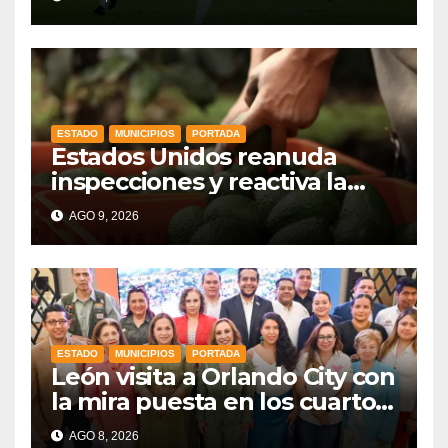
ESTADO
MUNICIPIOS
PORTADA
Estados Unidos reanuda
inspecciones y reactiva la
exportación de aguacate
AGO 9, 2026
mexicano
ESTADO
MUNICIPIOS
PORTADA
León visita a Orlando City con
la mira puesta en los cuartos
de final
AGO 8, 2026