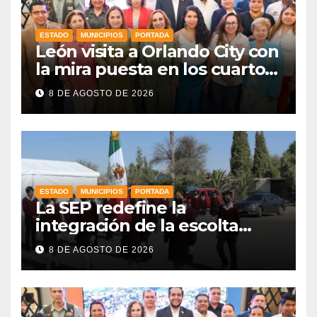
ESTADO
MUNICIPIOS
PORTADA
León visita a Orlando City con
la mira puesta en los cuartos
de final
8 DE AGOSTO DE 2026
ESTADO
MUNICIPIOS
PORTADA
La SEP redefine la
integración de la escolta
escolar prioritando la
8 DE AGOSTO DE 2026
inclusión