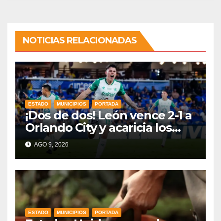
NOTICIAS RELACIONADAS
ESTADO
MUNICIPIOS
PORTADA
¡Dos de dos! León vence 2-1 a
Orlando City y acaricia los
cuartos de final
AGO 9, 2026
ESTADO
MUNICIPIOS
PORTADA