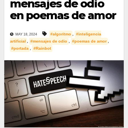
mensajes de odio
en poemas de amor
,
#algoritmo
#inteligencia
MAY 18, 2024
,
,
,
artificial
#mensajes de odio
#poemas de amor
,
#portada
#Rainbot