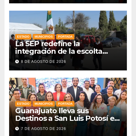
ESTADO
MUNICIPIOS
PORTADA
La SEP redefine la
integración de la escolta
escolar prioritando la
8 DE AGOSTO DE 2026
inclusión
ESTADO
MUNICIPIOS
PORTADA
Guanajuato lleva sus
Destinos a San Luis Potosí en
vísperas de la FENAPO
7 DE AGOSTO DE 2026