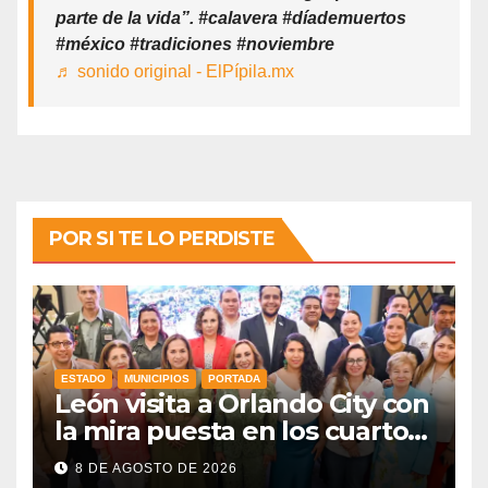
parte de la vida”. #calavera #díademuertos
#méxico #tradiciones #noviembre
♬ sonido original - ElPípila.mx
POR SI TE LO PERDISTE
ESTADO
MUNICIPIOS
PORTADA
León visita a Orlando City con
la mira puesta en los cuartos
de final
8 DE AGOSTO DE 2026