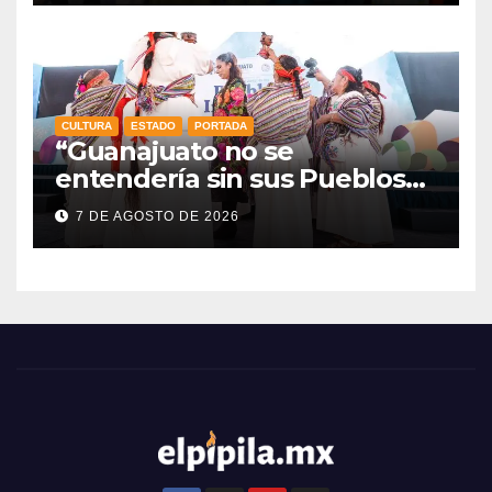
CULTURA
ESTADO
PORTADA
“Guanajuato no se
entendería sin sus Pueblos
Indígenas”: Libia Dennise
7 DE AGOSTO DE 2026
fortalece el orgullo del
estado