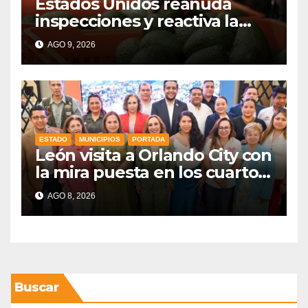
Estados Unidos reanuda
inspecciones y reactiva la
exportación de aguacate
AGO 9, 2026
mexicano
ESTADO
MUNICIPIOS
PORTADA
León visita a Orlando City con
la mira puesta en los cuartos
de final
AGO 8, 2026
Buscar