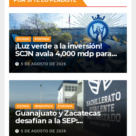
ESTADO
PORTADA
¡Luz verde a la inversión!
SCJN avala 4,000 mdp para
Guanajuato: ¿en qué se usará
5 DE AGOSTO DE 2026
este dinero?
ESTADO
MUNICIPIOS
PORTADA
Guanajuato y Zacatecas
desafían a la SEP:
mantendrán en operación
5 DE AGOSTO DE 2026
sus prepas militarizadas