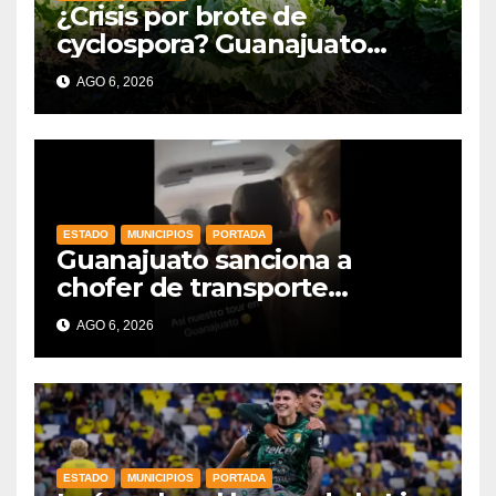
¿Crisis por brote de
cyclospora? Guanajuato
mantiene intactas sus
AGO 6, 2026
exportaciones
agroalimentarias y crece 25%
ESTADO
MUNICIPIOS
PORTADA
Guanajuato sanciona a
chofer de transporte
turístico e intensifica
AGO 6, 2026
operativos de vigilancia
ESTADO
MUNICIPIOS
PORTADA