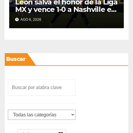
León salva el honor de la Liga
MX y vence 1-0 a Nashville en
la Leagues Cup 2026
AGO 6, 2026
Buscar