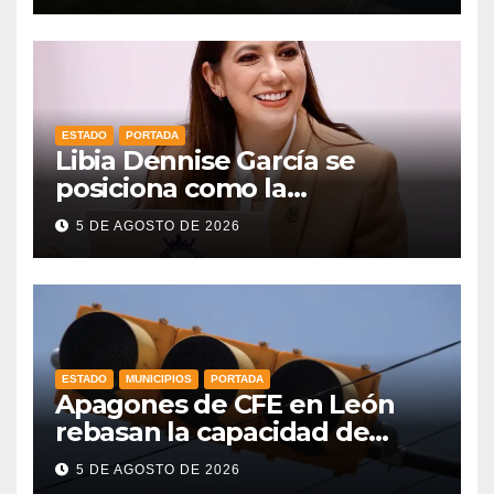
ESTADO
PORTADA
Libia Dennise García se
posiciona como la
gobernadora mejor evaluada
5 DE AGOSTO DE 2026
del país, según CE Research
ESTADO
MUNICIPIOS
PORTADA
Apagones de CFE en León
rebasan la capacidad de
respaldo en red de
5 DE AGOSTO DE 2026
semáforos