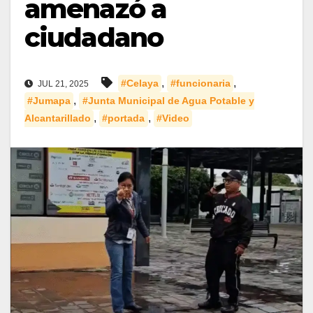
amenazó a
ciudadano
,
,
#Celaya
#funcionaria
JUL 21, 2025
,
#Jumapa
#Junta Municipal de Agua Potable y
,
,
Alcantarillado
#portada
#Video