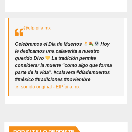
@elpipila.mx
Celebremos el Día de Muertos
Hoy
le dedicamos una calaverita a nuestro
querido Divo
La tradición permite
considerar la muerte “como algo que forma
parte de la vida”. #calavera #díademuertos
#méxico #tradiciones #noviembre
♬ sonido original - ElPípila.mx
POR SI TE LO PERDISTE