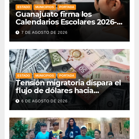
ESTADO
MUNICIPIOS
PORTADA
Guanajuato firma los
Calendarios Escolares 2026-
2027: iniciarán el 31 de agosto
7 DE AGOSTO DE 2026
de 2026 y concluirán el 8 de
julio
ESTADO
MUNICIPIOS
PORTADA
Tensión migratoria dispara el
flujo de dólares hacia
municipios de Guanajuato
6 DE AGOSTO DE 2026