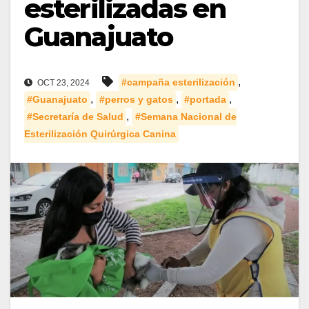
esterilizadas en
Guanajuato
,
#campaña esterilización
OCT 23, 2024
,
,
,
#Guanajuato
#perros y gatos
#portada
,
#Secretaría de Salud
#Semana Nacional de
Esterilización Quirúrgica Canina