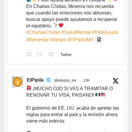
En Charlas Chidas, Minerva nos recuerda
que cuando las emociones nos abruman,
buscar apoyo puede ayudarnos a recuperar
el equilibrio.
#CharlasChidas
#SaludMental
#PideAyuda
#Bienestar
#Apoyo
#ElPípilaMX
Twitter
ElPipila
@elpipila_mx
·
23h
¡MUCHO OJO SI VAS A TRAMITAR O
RENOVAR TU VISA, PAISANO!
El gobierno de EE. UU. acaba de apretar las
reglas para entrar al país y la revisión ahora
viene más estricta: