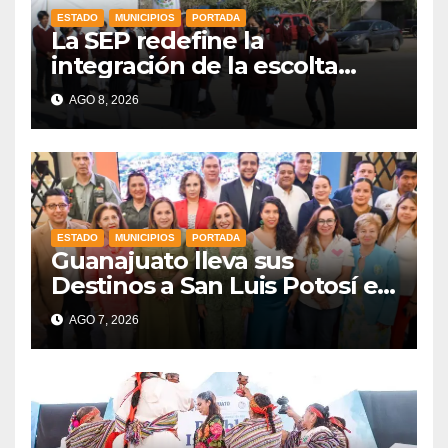
ESTADO
MUNICIPIOS
PORTADA
La SEP redefine la
integración de la escolta
escolar prioritando la
AGO 8, 2026
inclusión
ESTADO
MUNICIPIOS
PORTADA
Guanajuato lleva sus
Destinos a San Luis Potosí en
vísperas de la FENAPO
AGO 7, 2026