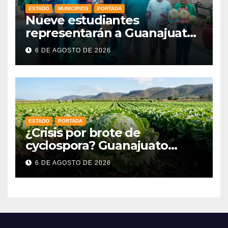
ESTADO
MUNICIPIOS
PORTADA
Nueve estudiantes
representarán a Guanajuato
en la Olimpiada Mexicana de
6 DE AGOSTO DE 2026
Matemáticas 2026
ESTADO
PORTADA
¿Crisis por brote de
cyclospora? Guanajuato
mantiene intactas sus
6 DE AGOSTO DE 2026
exportaciones
agroalimentarias y crece 25%