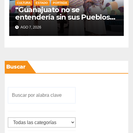
CULTURA
ESTADO
PORTADA
“Guanajuato no se
entendería sin sus Pueblos
Indígenas”: Libia Dennise
AGO 7, 2026
fortalece el orgullo del
estado
Buscar