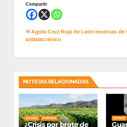
Compartir
Agota Cruz Roja de León reservas de
antialacránico
NOTICIAS RELACIONADAS
ESTADO
PORTADA
ESTADO
¿Crisis por brote de
Gua