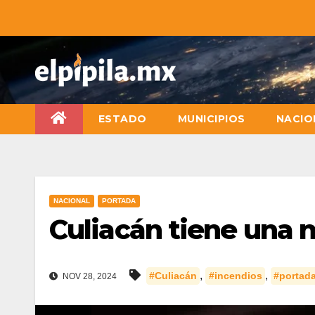
ESTADO
MUNICIPIOS
NACIO
NACIONAL
PORTADA
Culiacán tiene una 
,
,
#Culiacán
#incendios
#portad
NOV 28, 2024