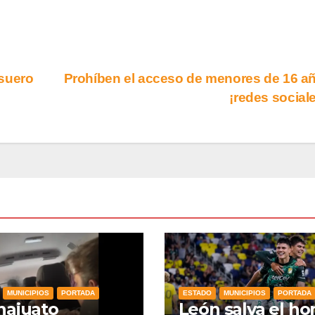
 suero
Prohíben el acceso de menores de 16 a
¡redes social
MUNICIPIOS
PORTADA
ESTADO
MUNICIPIOS
PORTADA
najuato
León salva el ho