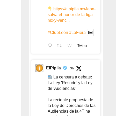
https://elpipila.mx/leon-
salva-el-honor-de-la-liga-
mx-y-venc...
#ClubLeón
#LaFiera
Twitter
ElPipila
3h
La censura a debate:
La Ley 'Resorte' y la Ley
de 'Audiencias'
La reciente propuesta de
la Ley de Derechos de las
Audiencias de la 4T ha