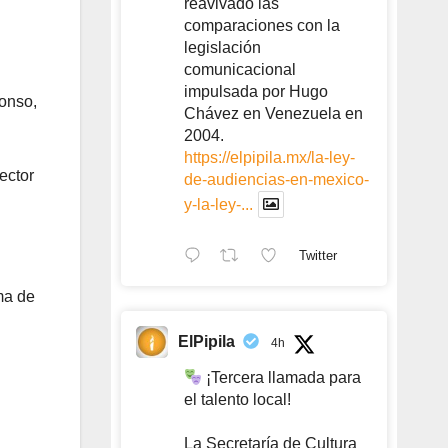
reavivado las
comparaciones con la
legislación
comunicacional
impulsada por Hugo
lonso,
Chávez en Venezuela en
2004.
https://elpipila.mx/la-ley-
ector
de-audiencias-en-mexico-
y-la-ley-...
Twitter
ma de
ElPipila
4h
¡Tercera llamada para
el talento local!
La Secretaría de Cultura