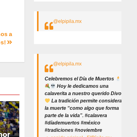
@elpipila.mx
ños a
es!
@elpipila.mx
Celebremos el Día de Muertos
Hoy le dedicamos una
calaverita a nuestro querido Divo
La tradición permite considerar
la muerte “como algo que forma
parte de la vida”. #calavera
#díademuertos #méxico
#tradiciones #noviembre
nor