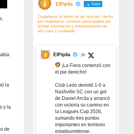
ElPipila
Seguir
Ciudadanos al frente de las noticias. Hecho
s,
por ciudadanos comunes preocupados por
brindar información y entretenimiento de
alto valor y contenido.
.
ElPipila
había
2h
¡La Fiera comenzó con
el pie derecho!
mó la
Club León derrotó 1-0 a
Nashville SC con un gol
de Daniel Arcila y arrancó
con victoria su camino en
s y la
la Leagues Cup 2026,
sumando tres puntos
importantes en territorio
do de
estadounidense.