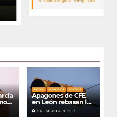
♬ sonido original - ElPípila.mx
26
ESTADO
MUNICIPIOS
PORTADA
arcía
Apagones de CFE
omo
en León rebasan la
capacidad de
5 DE AGOSTO DE 2026
del
respaldo en red de