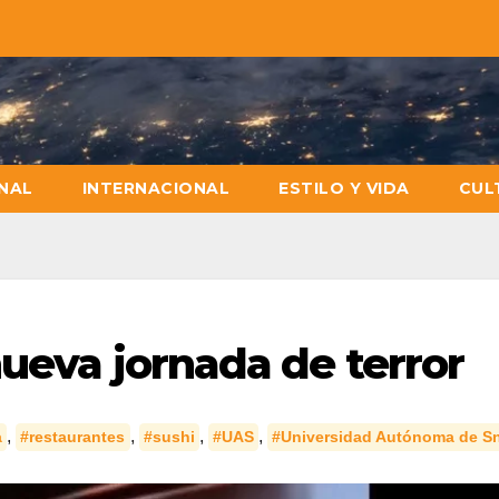
NAL
INTERNACIONAL
ESTILO Y VIDA
CUL
nueva jornada de terror
,
,
,
,
a
#restaurantes
#sushi
#UAS
#Universidad Autónoma de S