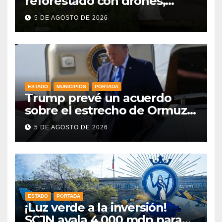
reforestado con drones,
como parte de la Jornada
5 DE AGOSTO DE 2026
Nacional a la que se suma
Libia
ESTADO
MUNICIPIOS
PORTADA
Trump prevé un acuerdo
sobre el estrecho de Ormuz
esta misma semana
5 DE AGOSTO DE 2026
ESTADO
PORTADA
¡Luz verde a la inversión!
SCJN avala 4,000 mdp para