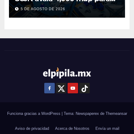
Guanajuato: ¿en qué se usará
5 DE AGOSTO DE 2026
este dinero?
Funciona gracias a WordPress
|
Tema: Newspaperex de
Themeansar
Aviso de privacidad
Acerca de Nosotros
Envía un mail