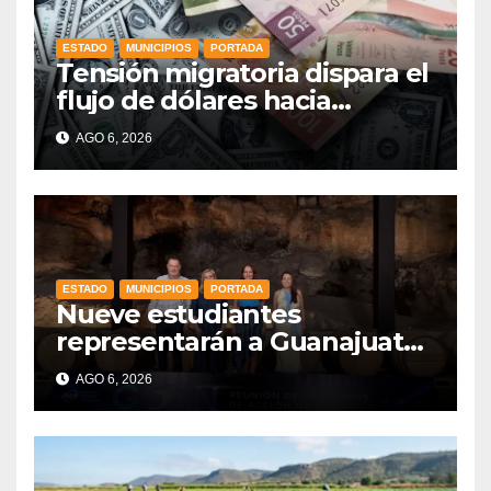
ESTADO
MUNICIPIOS
PORTADA
Tensión migratoria dispara el
flujo de dólares hacia
municipios de Guanajuato
AGO 6, 2026
ESTADO
MUNICIPIOS
PORTADA
Nueve estudiantes
representarán a Guanajuato
en la Olimpiada Mexicana de
AGO 6, 2026
Matemáticas 2026