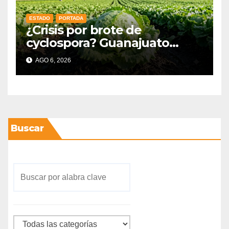
ESTADO
PORTADA
¿Crisis por brote de
cyclospora? Guanajuato
mantiene intactas sus
AGO 6, 2026
exportaciones
agroalimentarias y crece 25%
Buscar