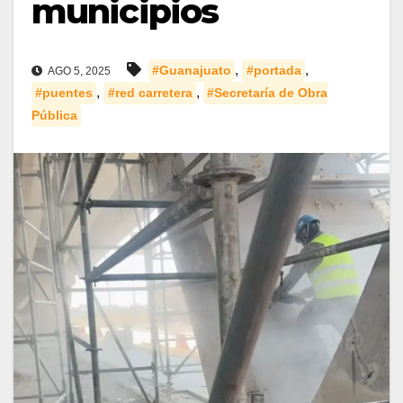
municipios
,
,
#Guanajuato
#portada
AGO 5, 2025
,
,
#puentes
#red carretera
#Secretaría de Obra
Pública