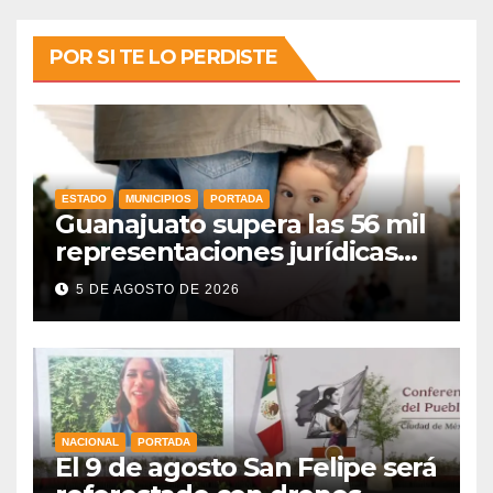
POR SI TE LO PERDISTE
ESTADO
MUNICIPIOS
PORTADA
Guanajuato supera las 56 mil
representaciones jurídicas
para tutelar los derechos de
5 DE AGOSTO DE 2026
la niñez
NACIONAL
PORTADA
El 9 de agosto San Felipe será