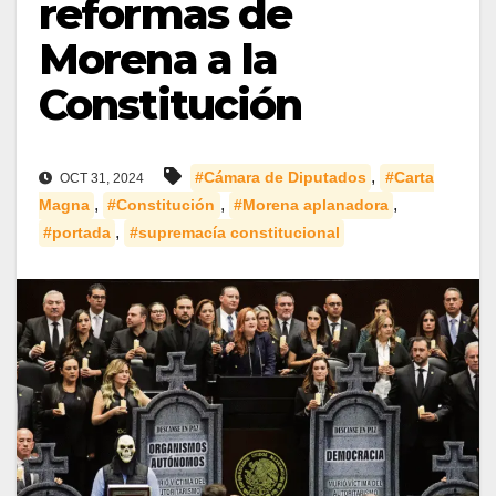
reformas de
Morena a la
Constitución
,
#Cámara de Diputados
#Carta
OCT 31, 2024
,
,
,
Magna
#Constitución
#Morena aplanadora
,
#portada
#supremacía constitucional