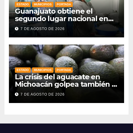
ESTADO
MUNICIPIOS
PORTADA
Guanajuato obtiene el
segundo lugar nacional en
procuración de órganos
7 DE AGOSTO DE 2026
ESTADO
MUNICIPIOS
PORTADA
La crisis del aguacate en
Michoacán golpea también a
productores de Guanajuato
7 DE AGOSTO DE 2026