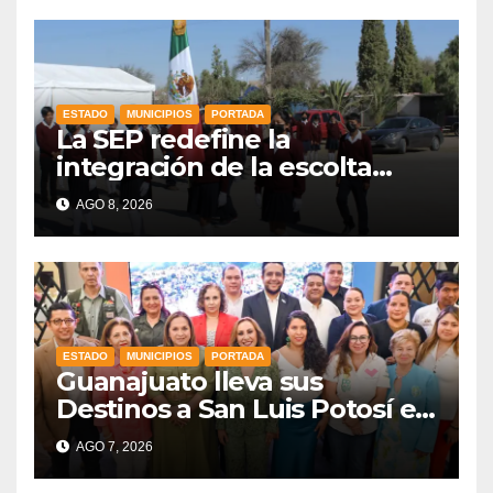
ESTADO
MUNICIPIOS
PORTADA
La SEP redefine la
integración de la escolta
escolar prioritando la
AGO 8, 2026
inclusión
ESTADO
MUNICIPIOS
PORTADA
Guanajuato lleva sus
Destinos a San Luis Potosí en
vísperas de la FENAPO
AGO 7, 2026