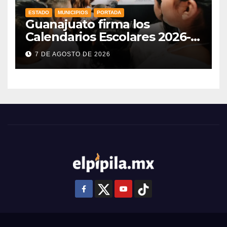
ESTADO
MUNICIPIOS
PORTADA
Guanajuato firma los
Calendarios Escolares 2026-
2027: iniciarán el 31 de agosto
7 DE AGOSTO DE 2026
de 2026 y concluirán el 8 de
julio