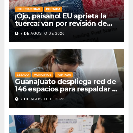
INTERNACIONAL
PORTADA
¡Ojo, paisano! EU aprieta la
tuerca: van por revisión de
redes sociales para más visas
7 DE AGOSTO DE 2026
y nuevas reglas en la frontera
ESTADO
MUNICIPIOS
PORTADA
Guanajuato despliega red de
146 espacios para respaldar la
lactancia materna
7 DE AGOSTO DE 2026