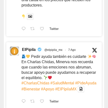
productores.
Twitter
ElPipila
@elpipila_mx
·
7 Ago
Pedir ayuda también es cuidarte
En Charlas Chidas, Minerva nos recuerda
que cuando las emociones nos abruman,
buscar apoyo puede ayudarnos a recuperar
el equilibrio.
#CharlasChidas
#SaludMental
#PideAyuda
#Bienestar
#Apoyo
#ElPípilaMX
Twitter