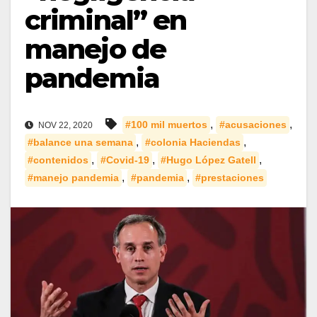
criminal” en
manejo de
pandemia
,
,
#100 mil muertos
#acusaciones
NOV 22, 2020
,
,
#balance una semana
#colonia Haciendas
,
,
,
#contenidos
#Covid-19
#Hugo López Gatell
,
,
#manejo pandemia
#pandemia
#prestaciones