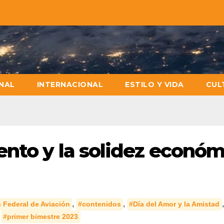
NAL
INTERNACIONAL
ESTILO Y VIDA
CUL
ento y la solidez económ
,
,
,
 Federal de Aviación
#contenidos
#Día del Amor y la Amistad
,
#primer bimestre 2023