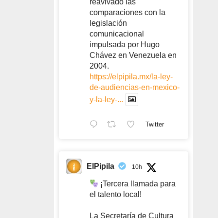
reavivado las
comparaciones con la
legislación
comunicacional
impulsada por Hugo
Chávez en Venezuela en
2004.
https://elpipila.mx/la-ley-
de-audiencias-en-mexico-
y-la-ley-...
Twitter
ElPipila
10h
¡Tercera llamada para
el talento local!
La Secretaría de Cultura