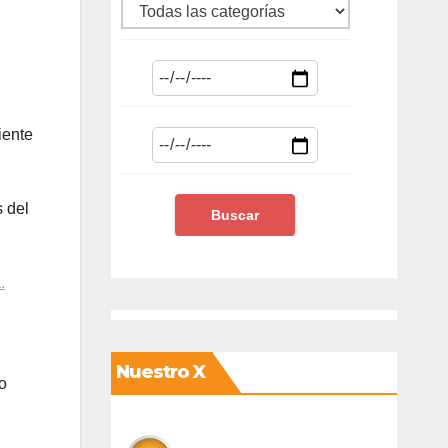
iente
s del
.
Nuestro X
o