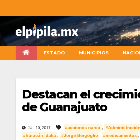
ESTADO
MUNICIPIOS
NACIO
Destacan el crecimi
de Guanajuato
,
#acciones narco
#Administración
JUL 10, 2017
,
,
#huracán Idalia
#Jorge Bergoglio
#medicamentos