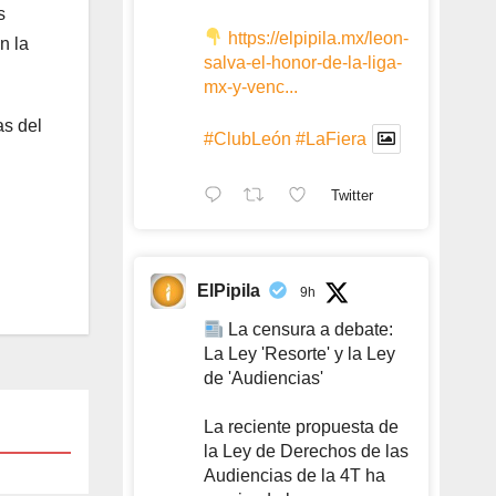
s
https://elpipila.mx/leon-
n la
salva-el-honor-de-la-liga-
mx-y-venc...
as del
#ClubLeón
#LaFiera
Twitter
ElPipila
9h
La censura a debate:
La Ley 'Resorte' y la Ley
de 'Audiencias'
La reciente propuesta de
la Ley de Derechos de las
Audiencias de la 4T ha