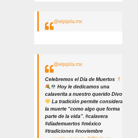
@elpipila.mx
@elpipila.mx
Celebremos el Día de Muertos
Hoy le dedicamos una
calaverita a nuestro querido Divo
La tradición permite considerar
la muerte “como algo que forma
parte de la vida”. #calavera
#díademuertos #méxico
#tradiciones #noviembre