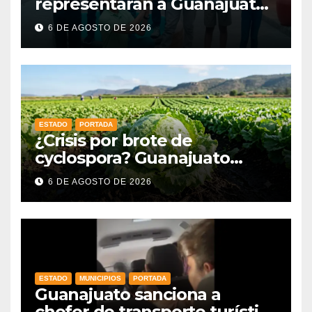
representarán a Guanajuato
en la Olimpiada Mexicana de
6 DE AGOSTO DE 2026
Matemáticas 2026
ESTADO
PORTADA
¿Crisis por brote de
cyclospora? Guanajuato
mantiene intactas sus
6 DE AGOSTO DE 2026
exportaciones
agroalimentarias y crece 25%
ESTADO
MUNICIPIOS
PORTADA
Guanajuato sanciona a
chofer de transporte turístico