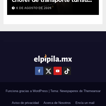
e intensifica operativos de
6 DE AGOSTO DE 2026
vigilancia
Funciona gracias a WordPress
|
Tema: Newspaperex de
Themeansar
Aviso de privacidad
Acerca de Nosotros
Envía un mail