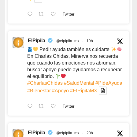
Twitter
ElPipila
@elpipila_mx
·
19h
Pedir ayuda también es cuidarte
En Charlas Chidas, Minerva nos recuerda
que cuando las emociones nos abruman,
buscar apoyo puede ayudarnos a recuperar
el equilibrio.
#CharlasChidas
#SaludMental
#PideAyuda
#Bienestar
#Apoyo
#ElPípilaMX
Twitter
ElPipila
@elpipila_mx
·
20h