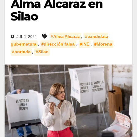
Alma Alcaraz en
Silao
,
#Alma Alcaraz
#candidata
JUL 1, 2024
,
,
,
,
gubernatura
#dirección falsa
#INE
#Morena
,
#portada
#Silao