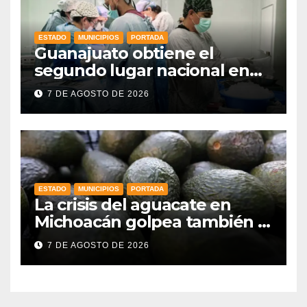
ESTADO
MUNICIPIOS
PORTADA
Guanajuato obtiene el
segundo lugar nacional en
procuración de órganos
7 DE AGOSTO DE 2026
ESTADO
MUNICIPIOS
PORTADA
La crisis del aguacate en
Michoacán golpea también a
productores de Guanajuato
7 DE AGOSTO DE 2026