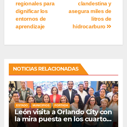
regionales para
clandestina y
dignificar los
asegura miles de
entornos de
litros de
aprendizaje
hidrocarburo
NOTICIAS RELACIONADAS
ESTADO
MUNICIPIOS
PORTADA
León visita a Orlando City con
la mira puesta en los cuartos
de final