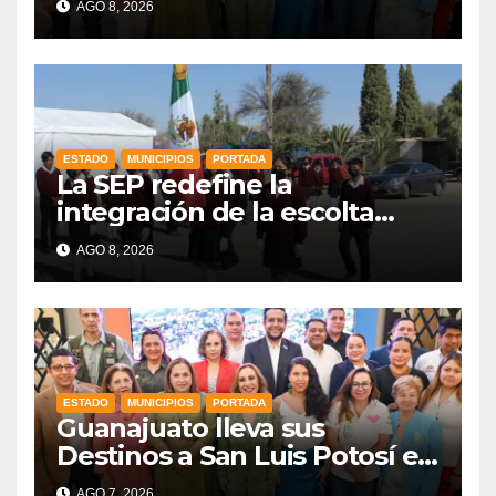
AGO 8, 2026
ESTADO
MUNICIPIOS
PORTADA
La SEP redefine la
integración de la escolta
escolar prioritando la
AGO 8, 2026
inclusión
ESTADO
MUNICIPIOS
PORTADA
Guanajuato lleva sus
Destinos a San Luis Potosí en
vísperas de la FENAPO
AGO 7, 2026