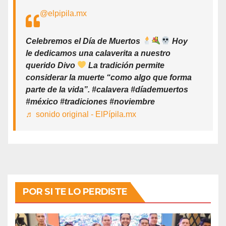
@elpipila.mx
Celebremos el Día de Muertos
Hoy
le dedicamos una calaverita a nuestro
querido Divo
La tradición permite
considerar la muerte “como algo que forma
parte de la vida”. #calavera #díademuertos
#méxico #tradiciones #noviembre
♬ sonido original - ElPípila.mx
POR SI TE LO PERDISTE