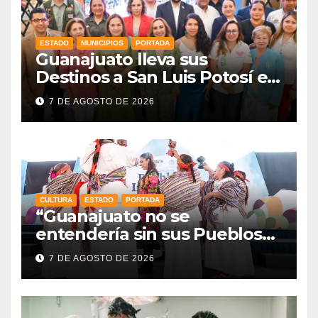
ESTADO
MUNICIPIOS
PORTADA
Guanajuato lleva sus
Destinos a San Luis Potosí en
vísperas de la FENAPO
7 DE AGOSTO DE 2026
CULTURA
ESTADO
PORTADA
“Guanajuato no se
entendería sin sus Pueblos
Indígenas”: Libia Dennise
7 DE AGOSTO DE 2026
fortalece el orgullo del
estado