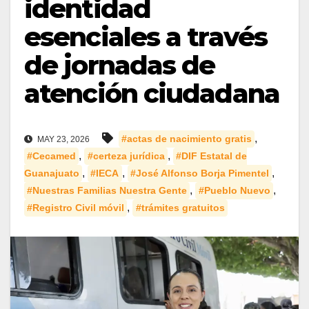
identidad
esenciales a través
de jornadas de
atención ciudadana
,
#actas de nacimiento gratis
MAY 23, 2026
,
,
#Cecamed
#certeza jurídica
#DIF Estatal de
,
,
,
Guanajuato
#IECA
#José Alfonso Borja Pimentel
,
,
#Nuestras Familias Nuestra Gente
#Pueblo Nuevo
,
#Registro Civil móvil
#trámites gratuitos