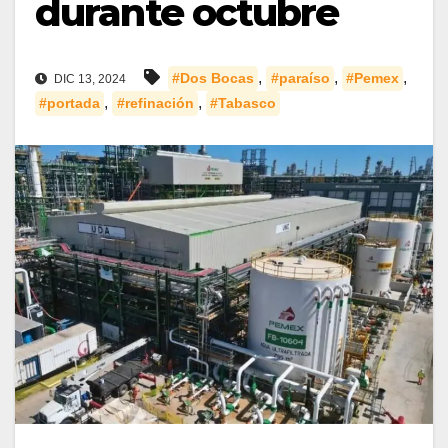
durante octubre
,
,
,
#Dos Bocas
#paraíso
#Pemex
DIC 13, 2024
,
,
#portada
#refinación
#Tabasco