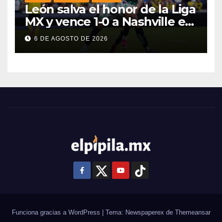
León salva el honor de la Liga
MX y vence 1-0 a Nashville en
la Leagues Cup 2026
6 DE AGOSTO DE 2026
Funciona gracias a WordPress
|
Tema: Newspaperex de
Themeansar