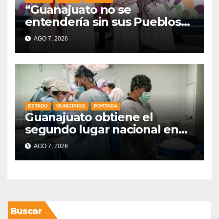
“Guanajuato no se
entendería sin sus Pueblos
Indígenas”: Libia Dennise
AGO 7, 2026
fortalece el orgullo del
estado
ESTADO
MUNICIPIOS
PORTADA
Guanajuato obtiene el
segundo lugar nacional en
procuración de órganos
AGO 7, 2026
Buscar