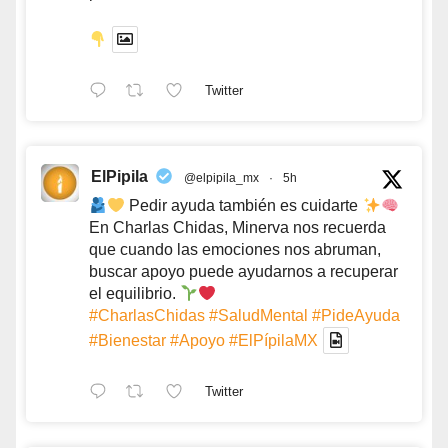
Twitter
ElPipila
@elpipila_mx
·
5h
Pedir ayuda también es cuidarte
En Charlas Chidas, Minerva nos recuerda
que cuando las emociones nos abruman,
buscar apoyo puede ayudarnos a recuperar
el equilibrio.
#CharlasChidas
#SaludMental
#PideAyuda
#Bienestar
#Apoyo
#ElPípilaMX
Twitter