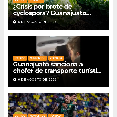
ESTADO
PORTADA
¿Crisis por brote de
cyclospora? Guanajuato
mantiene intactas sus
6 DE AGOSTO DE 2026
exportaciones
agroalimentarias y crece 25%
ESTADO
MUNICIPIOS
PORTADA
Guanajuato sanciona a
chofer de transporte turístico
e intensifica operativos de
6 DE AGOSTO DE 2026
vigilancia
ESTADO
MUNICIPIOS
PORTADA