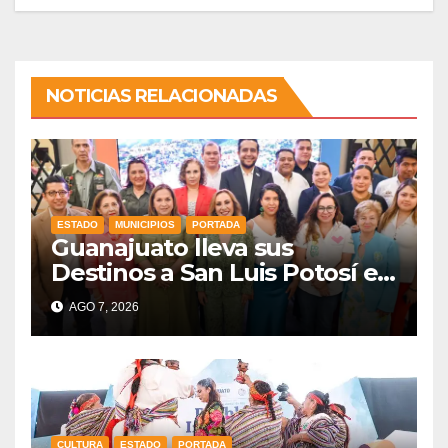
NOTICIAS RELACIONADAS
ESTADO
MUNICIPIOS
PORTADA
Guanajuato lleva sus
Destinos a San Luis Potosí en
vísperas de la FENAPO
AGO 7, 2026
CULTURA
ESTADO
PORTADA