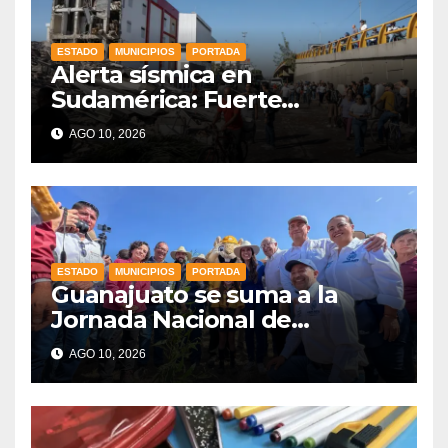
ESTADO
MUNICIPIOS
PORTADA
Alerta sísmica en
Sudamérica: Fuerte
terremoto de magnitud 7.4
AGO 10, 2026
sacude diversas regiones de
Colombia
ESTADO
MUNICIPIOS
PORTADA
Guanajuato se suma a la
Jornada Nacional de
Reforestación con la meta de
AGO 10, 2026
sembrar 4,580 plantas