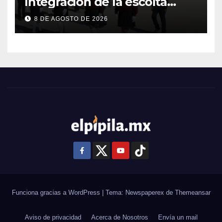
integración de la escolta
escolar prioritando la
8 DE AGOSTO DE 2026
inclusión
Funciona gracias a WordPress
|
Tema: Newspaperex de
Themeansar
Aviso de privacidad
Acerca de Nosotros
Envía un mail