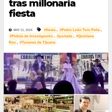
tras millonaria
fiesta
,
,
#fiesta
#Pedro León Toro Peña
MAY 21, 2024
,
,
#Policía de Investigación
#portada
#Quintana
,
Roo
#Tucanes de Tijuana