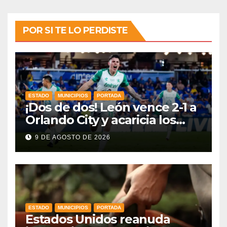
POR SI TE LO PERDISTE
ESTADO
MUNICIPIOS
PORTADA
¡Dos de dos! León vence 2-1 a
Orlando City y acaricia los
cuartos de final
9 DE AGOSTO DE 2026
ESTADO
MUNICIPIOS
PORTADA
Estados Unidos reanuda