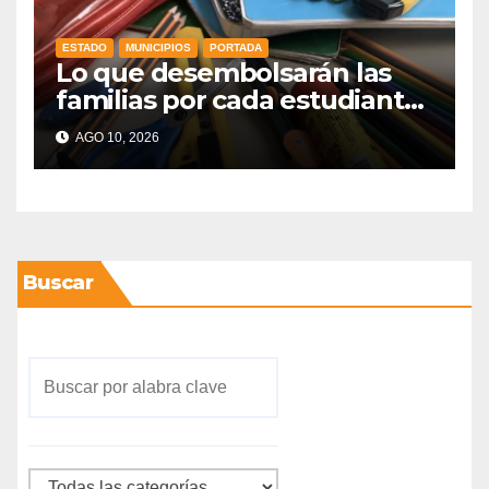
ESTADO
MUNICIPIOS
PORTADA
Lo que desembolsarán las
familias por cada estudiante
en el nuevo ciclo 2026-2027
AGO 10, 2026
Buscar