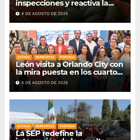
inspecciones y reactiva la
exportación de aguacate
9 DE AGOSTO DE 2026
mexicano
ESTADO
MUNICIPIOS
PORTADA
León visita a Orlando City con
la mira puesta en los cuartos
de final
8 DE AGOSTO DE 2026
ESTADO
MUNICIPIOS
PORTADA
La SEP redefine la