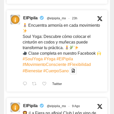
ElPipila
@elpipila_mx
·
23h
Encuentra armonía en cada movimiento
Soul Yoga: Descubre cómo colocar el
cinturón en codos y muñecas puede
transformar tu práctica.
Clase completa en nuestro Facebook
#SoulYoga
#Yoga
#ElPipila
#MovimientoConsciente
#Flexibilidad
#Bienestar
#CuerpoSano
Twitter
ElPipila
@elpipila_mx
·
9 Ago
¡La Fiera no afloja! Club León vino de