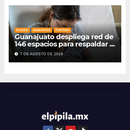
ESTADO
MUNICIPIOS
PORTADA
Guanajuato despliega red de
146 espacios para respaldar la
lactancia materna
7 DE AGOSTO DE 2026