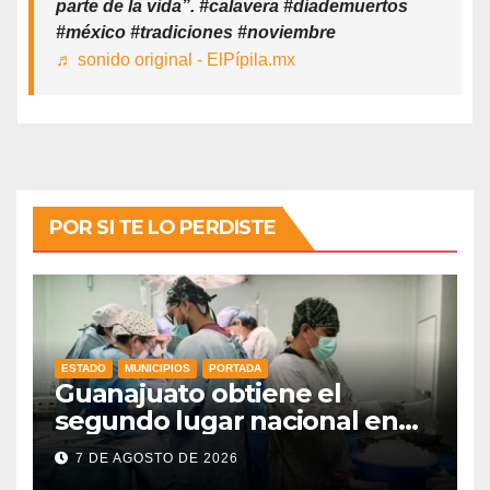
parte de la vida”. #calavera #díademuertos
#méxico #tradiciones #noviembre
♬ sonido original - ElPípila.mx
POR SI TE LO PERDISTE
ESTADO
MUNICIPIOS
PORTADA
Guanajuato obtiene el
segundo lugar nacional en
procuración de órganos
7 DE AGOSTO DE 2026