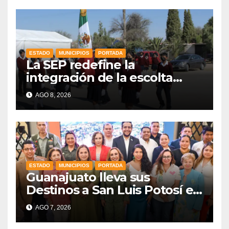
ESTADO
MUNICIPIOS
PORTADA
La SEP redefine la
integración de la escolta
escolar prioritando la
AGO 8, 2026
inclusión
ESTADO
MUNICIPIOS
PORTADA
Guanajuato lleva sus
Destinos a San Luis Potosí en
vísperas de la FENAPO
AGO 7, 2026