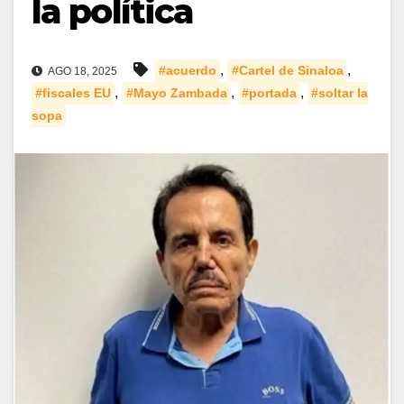
la política
,
,
#acuerdo
#Cartel de Sinaloa
AGO 18, 2025
,
,
,
#fiscales EU
#Mayo Zambada
#portada
#soltar la
sopa