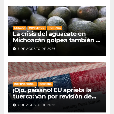
ESTADO
MUNICIPIOS
PORTADA
La crisis del aguacate en
Michoacán golpea también a
productores de Guanajuato
7 DE AGOSTO DE 2026
INTERNACIONAL
PORTADA
¡Ojo, paisano! EU aprieta la
tuerca: van por revisión de
redes sociales para más visas
7 DE AGOSTO DE 2026
y nuevas reglas en la frontera