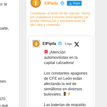
ElPipila
Seguir
s: le
Ciudadanos al frente de las noticias. Hecho
por ciudadanos comunes preocupados por
brindar información y entretenimiento de
alto valor y contenido.
parte,
ElPipila
5 Ago
¡Atención
automovilistas en la
capital calzadora!
Los constantes apagones
de CFE en León están
ones
afectando la red de
semáforos en diversos
bulevares.
 870
Las baterías de respaldo
s que