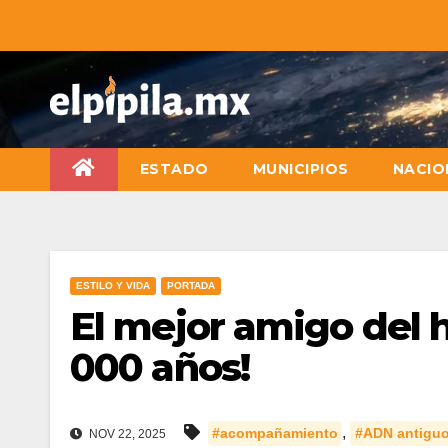
ESTADO
MUNICIPIOS
NACIO
ESTILO Y VIDA
PORTADA
El mejor amigo del 
000 años!
,
#acompañamiento
#ADN antigu
NOV 22, 2025