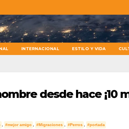
NAL
INTERNACIONAL
ESTILO Y VIDA
CUL
hombre desde hace ¡10 m
,
,
,
,
o
#mejor amigo
#Migraciones
#Perros
#portada