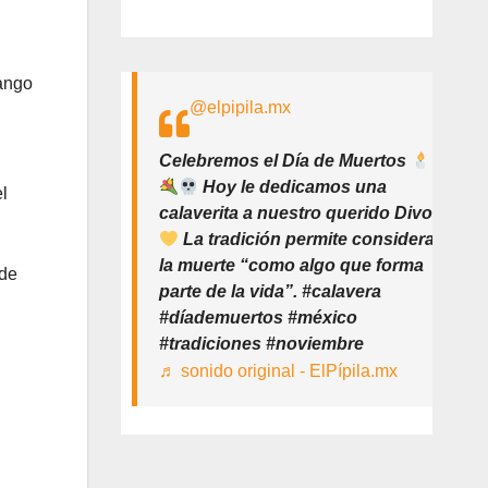
rango
@elpipila.mx
Celebremos el Día de Muertos
Hoy le dedicamos una
l
calaverita a nuestro querido Divo
La tradición permite considerar
la muerte “como algo que forma
 de
parte de la vida”. #calavera
#díademuertos #méxico
#tradiciones #noviembre
♬ sonido original - ElPípila.mx