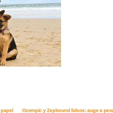
 papel
Ozempic y Zepbound falsos: auge a pes