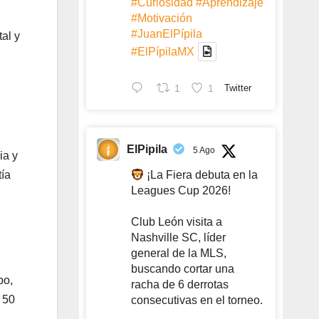
#Curiosidad
#Aprendizaje
#Motivación
#JuanElPípila
tal y
#ElPípilaMX
1
1
Twitter
ElPipila
5 Ago
ia y
tía
¡La Fiera debuta en la
Leagues Cup 2026!
Club León visita a
Nashville SC, líder
general de la MLS,
buscando cortar una
po,
racha de 6 derrotas
 50
consecutivas en el torneo.