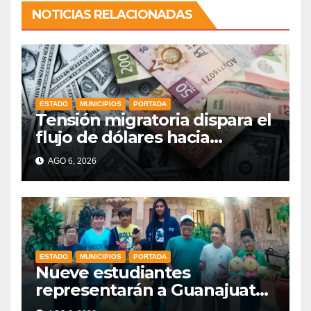
NOTICIAS RELACIONADAS
ESTADO
MUNICIPIOS
PORTADA
Tensión migratoria dispara el
flujo de dólares hacia
municipios de Guanajuato
AGO 6, 2026
ESTADO
MUNICIPIOS
PORTADA
Nueve estudiantes
representarán a Guanajuato
en la Olimpiada Mexicana de