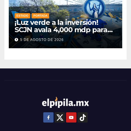
ESTADO
PORTADA
¡Luz verde a la inversión!
SCJN avala 4,000 mdp para
Guanajuato: ¿en qué se usará
5 DE AGOSTO DE 2026
este dinero?