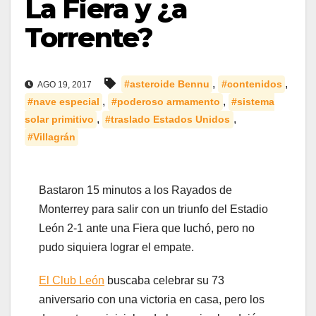
La Fiera y ¿a
Torrente?
,
,
#asteroide Bennu
#contenidos
AGO 19, 2017
,
,
#nave especial
#poderoso armamento
#sistema
,
,
solar primitivo
#traslado Estados Unidos
#Villagrán
Bastaron 15 minutos a los Rayados de
Monterrey para salir con un triunfo del Estadio
León 2-1 ante una Fiera que luchó, pero no
pudo siquiera lograr el empate.
El Club León
buscaba celebrar su 73
aniversario con una victoria en casa, pero los