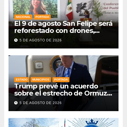
NACIONAL
PORTADA
El 9 de agosto San Felipe será
reforestado con drones,
como parte de la Jornada
5 DE AGOSTO DE 2026
Nacional a la que se suma
Libia
ESTADO
MUNICIPIOS
PORTADA
Trump prevé un acuerdo
sobre el estrecho de Ormuz
esta misma semana
5 DE AGOSTO DE 2026