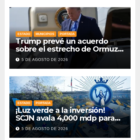
Libia
ESTADO
MUNICIPIOS
PORTADA
Trump prevé un acuerdo
sobre el estrecho de Ormuz
esta misma semana
5 DE AGOSTO DE 2026
ESTADO
PORTADA
¡Luz verde a la inversión!
SCJN avala 4,000 mdp para
Guanajuato: ¿en qué se usará
5 DE AGOSTO DE 2026
este dinero?