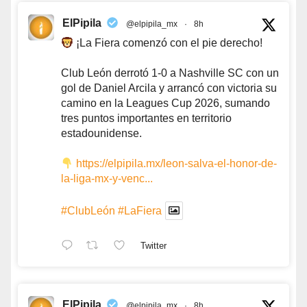
ElPipila
@elpipila_mx
·
8h
¡La Fiera comenzó con el pie derecho!
Club León derrotó 1-0 a Nashville SC con un
gol de Daniel Arcila y arrancó con victoria su
camino en la Leagues Cup 2026, sumando
tres puntos importantes en territorio
estadounidense.
https://elpipila.mx/leon-salva-el-honor-de-
la-liga-mx-y-venc...
#ClubLeón
#LaFiera
Twitter
ElPipila
@elpipila_mx
·
8h