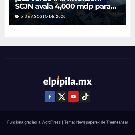
SCJN avala 4,000 mdp para
Guanajuato: ¿en qué se usará
5 DE AGOSTO DE 2026
este dinero?
Funciona gracias a WordPress
|
Tema: Newspaperex de
Themeansar