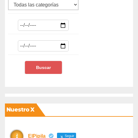
Nuestro X
ElPipila
Seguir