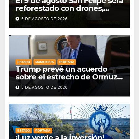
El 9 de agosto San Felipe será
reforestado con drones,
como parte de la Jornada
5 DE AGOSTO DE 2026
Nacional a la que se suma
Libia
ESTADO
MUNICIPIOS
PORTADA
Trump prevé un acuerdo
sobre el estrecho de Ormuz
esta misma semana
5 DE AGOSTO DE 2026
ESTADO
PORTADA
¡Luz verde a la inversión!