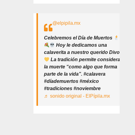
@elpipila.mx
Celebremos el Día de Muertos
Hoy le dedicamos una
calaverita a nuestro querido Divo
La tradición permite considerar
la muerte “como algo que forma
parte de la vida”. #calavera
#díademuertos #méxico
#tradiciones #noviembre
♬ sonido original - ElPípila.mx