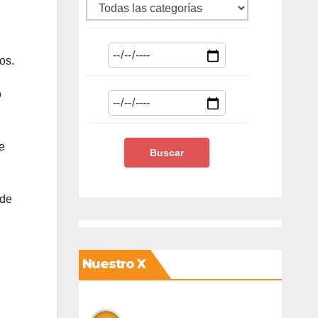
os.
o
e
 de
Nuestro X