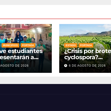
MUNICIPIOS
PORTADA
ESTADO
PORTADA
ve estudiantes
¿Crisis por brot
esentarán a
cyclospora?
ajuato en la
Guanajuato
 AGOSTO DE 2026
6 DE AGOSTO DE 2026
mpiada Mexicana
mantiene intact
Matemáticas
sus exportacion
6
agroalimentaria
crece 25%