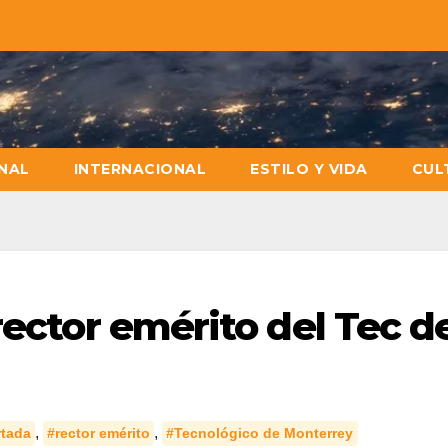
NAL
INTERNACIONAL
ESTILO Y VIDA
CUL
rector emérito del Tec d
,
,
rtada
#rector emérito
#Tecnológico de Monterrey