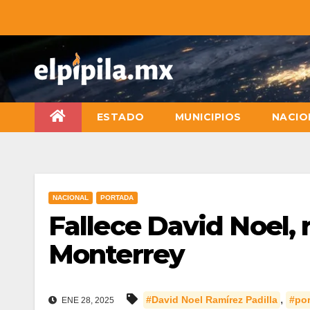
ESTADO
MUNICIPIOS
NACIO
NACIONAL
PORTADA
Fallece David Noel, 
Monterrey
,
#David Noel Ramírez Padilla
#po
ENE 28, 2025