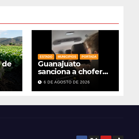
ESTADO
MUNICIPIOS
PORTADA
e de
Guanajuato
sanciona a chofer
de transporte
6 DE AGOSTO DE 2026
as
turístico e
es
intensifica
s y
operativos de
vigilancia