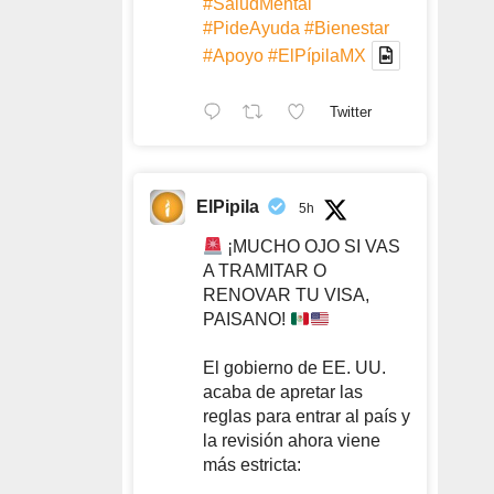
#SaludMental
#PideAyuda
#Bienestar
#Apoyo
#ElPípilaMX
Twitter
ElPipila
5h
¡MUCHO OJO SI VAS
A TRAMITAR O
RENOVAR TU VISA,
PAISANO!
El gobierno de EE. UU.
acaba de apretar las
reglas para entrar al país y
la revisión ahora viene
más estricta: