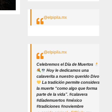
as
es
@elpipila.mx
 y
@elpipila.mx
Celebremos el Día de Muertos
Hoy le dedicamos una
calaverita a nuestro querido Divo
La tradición permite considerar
la muerte “como algo que forma
parte de la vida”. #calavera
#díademuertos #méxico
#tradiciones #noviembre