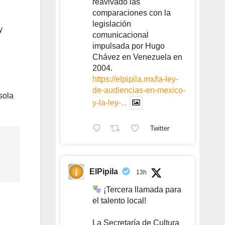
reavivado las
comparaciones con la
legislación
y
comunicacional
impulsada por Hugo
Chávez en Venezuela en
2004.
https://elpipila.mx/la-ley-
de-audiencias-en-mexico-
sola
y-la-ley-...
Twitter
ElPipila
13h
¡Tercera llamada para
el talento local!
La Secretaría de Cultura