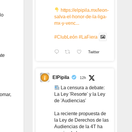
https://elpipila.mx/leon-
No
salva-el-honor-de-la-liga-
mx-y-venc...
#ClubLeón
#LaFiera
Twitter
ate
ElPipila
12h
La censura a debate:
La Ley 'Resorte' y la Ley
tomar,
de 'Audiencias'
La reciente propuesta de
la Ley de Derechos de las
Audiencias de la 4T ha