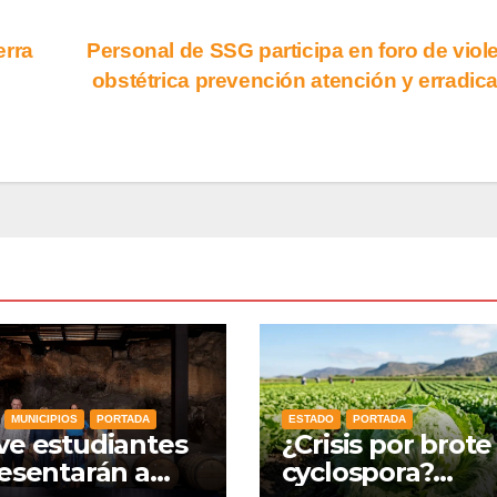
erra
Personal de SSG participa en foro de viol
obstétrica prevención atención y erradic
MUNICIPIOS
PORTADA
ESTADO
PORTADA
e estudiantes
¿Crisis por brote
esentarán a
cyclospora?