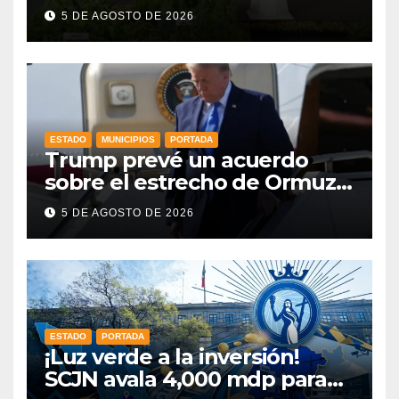
como parte de la Jornada
5 DE AGOSTO DE 2026
Nacional a la que se suma
Libia
ESTADO
MUNICIPIOS
PORTADA
Trump prevé un acuerdo
sobre el estrecho de Ormuz
esta misma semana
5 DE AGOSTO DE 2026
ESTADO
PORTADA
¡Luz verde a la inversión!
SCJN avala 4,000 mdp para