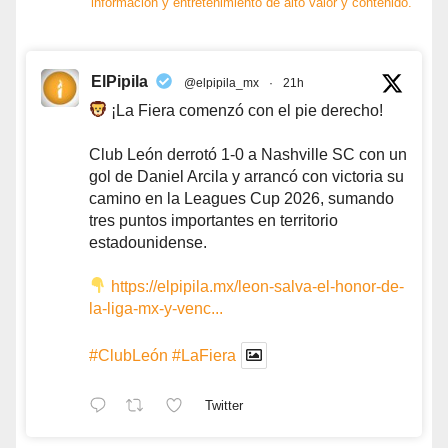
información y entretenimiento de alto valor y contenido.
ElPipila
@elpipila_mx
·
21h
¡La Fiera comenzó con el pie derecho!
Club León derrotó 1-0 a Nashville SC con un
gol de Daniel Arcila y arrancó con victoria su
camino en la Leagues Cup 2026, sumando
tres puntos importantes en territorio
estadounidense.
https://elpipila.mx/leon-salva-el-honor-de-
la-liga-mx-y-venc...
#ClubLeón
#LaFiera
Twitter