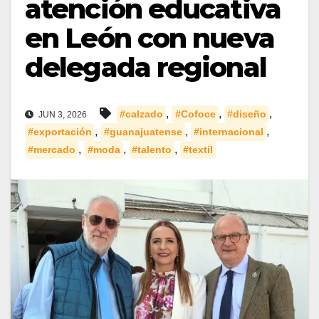
atención educativa
en León con nueva
delegada regional
,
,
,
#calzado
#Cofoce
#diseño
JUN 3, 2026
,
,
,
#exportación
#guanajuatense
#internacional
,
,
,
#mercado
#moda
#talento
#textil