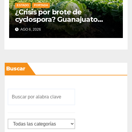
ESTADO
PORTADA
¿Crisis por brote de
cyclospora? Guanajuato
mantiene intactas sus
AGO 6, 2026
exportaciones
agroalimentarias y crece 25%
Buscar