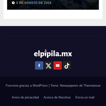
Guanajuato: ¿en qué se usará
5 DE AGOSTO DE 2026
este dinero?
Funciona gracias a WordPress
|
Tema: Newspaperex de
Themeansar
Aviso de privacidad
Acerca de Nosotros
Envía un mail