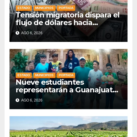
ESTADO
MUNICIPIOS
PORTADA
Tensión migratoria dispara el
flujo de dólares hacia
municipios de Guanajuato
AGO 6, 2026
ESTADO
MUNICIPIOS
PORTADA
Nueve estudiantes
representarán a Guanajuato
en la Olimpiada Mexicana de
AGO 6, 2026
Matemáticas 2026