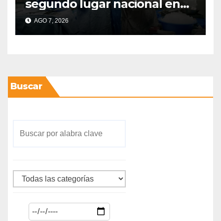
segundo lugar nacional en
procuración de órganos
AGO 7, 2026
Buscar