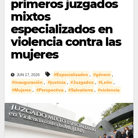
primeros juzgados
mixtos
especializados en
violencia contra las
mujeres
,
,
#Especializados
#género
JUN 17, 2026
,
,
,
,
#inauguración
#justicia
#Juzgados
#León
,
,
,
#Mujeres
#Perspectiva
#Salvatierra
#violencia