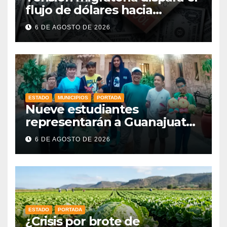
flujo de dólares hacia
municipios de Guanajuato
6 DE AGOSTO DE 2026
ESTADO
MUNICIPIOS
PORTADA
Nueve estudiantes
representarán a Guanajuato
en la Olimpiada Mexicana de
6 DE AGOSTO DE 2026
Matemáticas 2026
ESTADO
PORTADA
¿Crisis por brote de