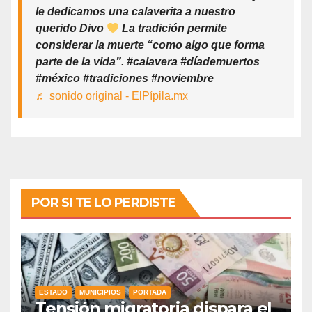
le dedicamos una calaverita a nuestro
querido Divo
La tradición permite
considerar la muerte “como algo que forma
parte de la vida”. #calavera #díademuertos
#méxico #tradiciones #noviembre
♬ sonido original - ElPípila.mx
POR SI TE LO PERDISTE
ESTADO
MUNICIPIOS
PORTADA
Tensión migratoria dispara el