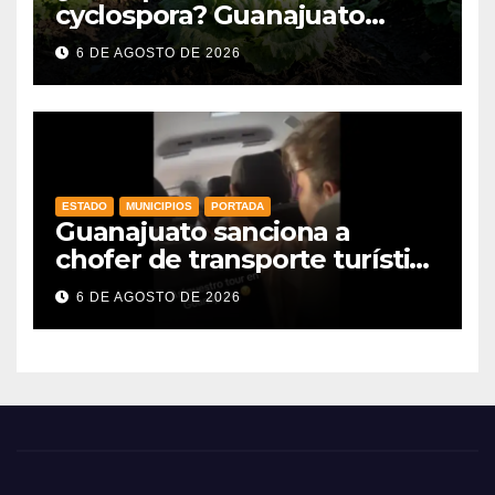
cyclospora? Guanajuato
mantiene intactas sus
6 DE AGOSTO DE 2026
exportaciones
agroalimentarias y crece 25%
ESTADO
MUNICIPIOS
PORTADA
Guanajuato sanciona a
chofer de transporte turístico
e intensifica operativos de
6 DE AGOSTO DE 2026
vigilancia