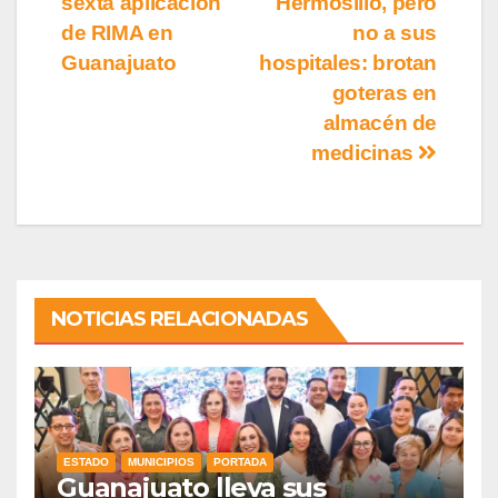
sexta aplicación
Hermosillo, pero
de RIMA en
no a sus
Guanajuato
hospitales: brotan
goteras en
almacén de
medicinas
NOTICIAS RELACIONADAS
ESTADO
MUNICIPIOS
PORTADA
Guanajuato lleva sus