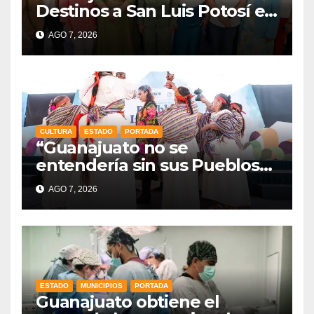
Destinos a San Luis Potosí en
vísperas de la FENAPO
AGO 7, 2026
CULTURA
ESTADO
PORTADA
“Guanajuato no se
entendería sin sus Pueblos
Indígenas”: Libia Dennise
AGO 7, 2026
fortalece el orgullo del
estado
ESTADO
MUNICIPIOS
PORTADA
Guanajuato obtiene el