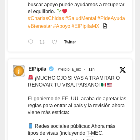
buscar apoyo puede ayudarnos a recuperar
el equilibrio.
#CharlasChidas
#SaludMental
#PideAyuda
#Bienestar
#Apoyo
#ElPípilaMX
Twitter
ElPipila
@elpipila_mx
·
11h
¡MUCHO OJO SI VAS A TRAMITAR O
RENOVAR TU VISA, PAISANO!
El gobierno de EE. UU. acaba de apretar las
reglas para entrar al país y la revisión ahora
viene más estricta:
Redes sociales públicas: Ahora más
tipos de visas (incluyendo T-MEC,