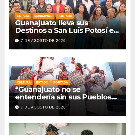
ESTADO
MUNICIPIOS
PORTADA
Guanajuato lleva sus
Destinos a San Luis Potosí en
vísperas de la FENAPO
7 DE AGOSTO DE 2026
CULTURA
ESTADO
PORTADA
“Guanajuato no se
entendería sin sus Pueblos
Indígenas”: Libia Dennise
7 DE AGOSTO DE 2026
fortalece el orgullo del
estado