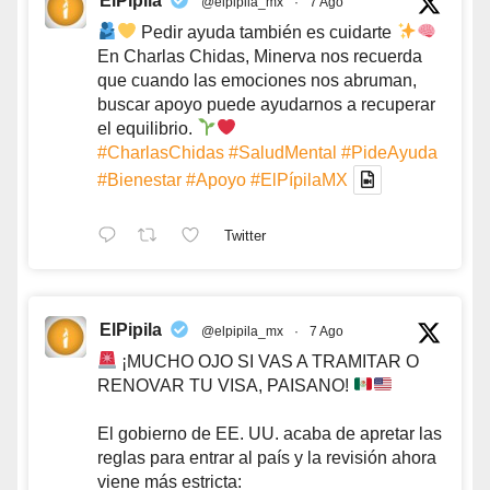
ElPipila
@elpipila_mx
·
7 Ago
Pedir ayuda también es cuidarte
En Charlas Chidas, Minerva nos recuerda
que cuando las emociones nos abruman,
buscar apoyo puede ayudarnos a recuperar
el equilibrio.
#CharlasChidas
#SaludMental
#PideAyuda
#Bienestar
#Apoyo
#ElPípilaMX
Twitter
ElPipila
@elpipila_mx
·
7 Ago
¡MUCHO OJO SI VAS A TRAMITAR O
RENOVAR TU VISA, PAISANO!
El gobierno de EE. UU. acaba de apretar las
reglas para entrar al país y la revisión ahora
viene más estricta: