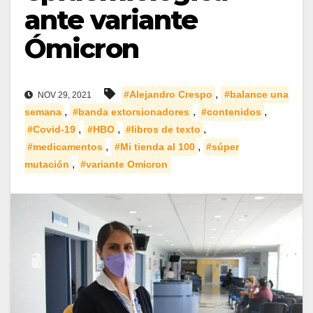
ante variante
Ómicron
,
#Alejandro Crespo
#balance una
NOV 29, 2021
,
,
,
semana
#banda extorsionadores
#contenidos
,
,
,
#Covid-19
#HBO
#libros de texto
,
,
#medicamentos
#Mi tienda al 100
#súper
,
mutación
#variante Omicron