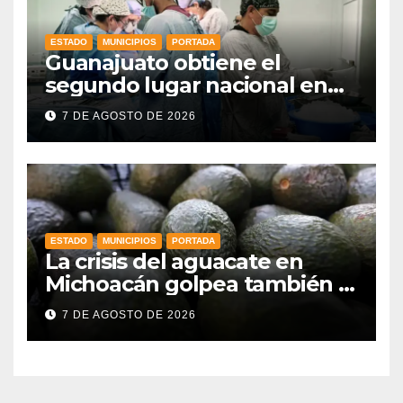
ESTADO
MUNICIPIOS
PORTADA
Guanajuato obtiene el
segundo lugar nacional en
procuración de órganos
7 DE AGOSTO DE 2026
ESTADO
MUNICIPIOS
PORTADA
La crisis del aguacate en
Michoacán golpea también a
productores de Guanajuato
7 DE AGOSTO DE 2026