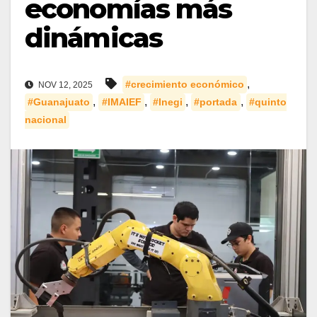
economías más
dinámicas
,
#crecimiento económico
NOV 12, 2025
,
,
,
,
#Guanajuato
#IMAIEF
#Inegi
#portada
#quinto
nacional