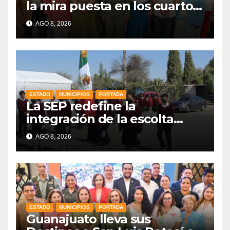
la mira puesta en los cuartos
de final
AGO 8, 2026
ESTADO
MUNICIPIOS
PORTADA
La SEP redefine la
integración de la escolta
escolar prioritando la
AGO 8, 2026
inclusión
ESTADO
MUNICIPIOS
PORTADA
Guanajuato lleva sus