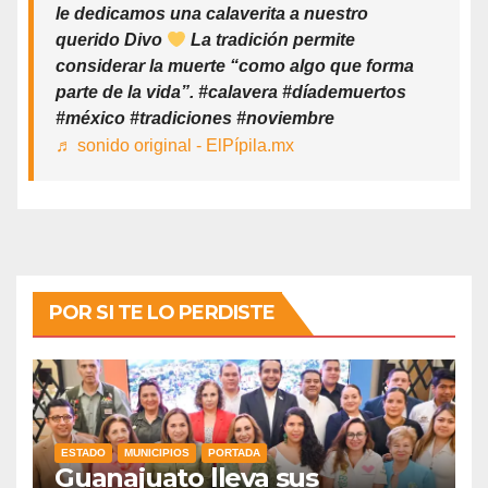
le dedicamos una calaverita a nuestro
querido Divo
La tradición permite
considerar la muerte “como algo que forma
parte de la vida”. #calavera #díademuertos
#méxico #tradiciones #noviembre
♬ sonido original - ElPípila.mx
POR SI TE LO PERDISTE
ESTADO
MUNICIPIOS
PORTADA
Guanajuato lleva sus