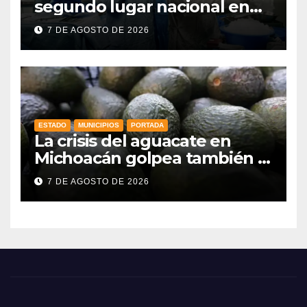
segundo lugar nacional en
procuración de órganos
7 DE AGOSTO DE 2026
ESTADO
MUNICIPIOS
PORTADA
La crisis del aguacate en
Michoacán golpea también a
productores de Guanajuato
7 DE AGOSTO DE 2026