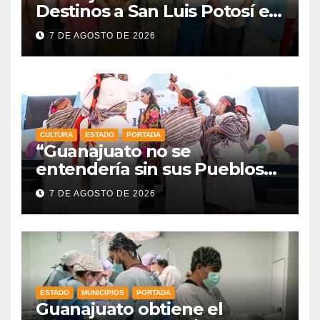
Destinos a San Luis Potosí en
vísperas de la FENAPO
7 DE AGOSTO DE 2026
CULTURA
ESTADO
PORTADA
“Guanajuato no se
entendería sin sus Pueblos
Indígenas”: Libia Dennise
7 DE AGOSTO DE 2026
fortalece el orgullo del
estado
ESTADO
MUNICIPIOS
PORTADA
Guanajuato obtiene el