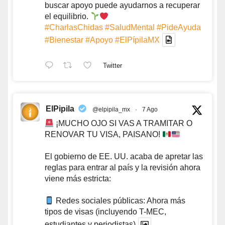
buscar apoyo puede ayudarnos a recuperar
el equilibrio.
#CharlasChidas
#SaludMental
#PideAyuda
#Bienestar
#Apoyo
#ElPípilaMX
Twitter
ElPipila
@elpipila_mx
·
7 Ago
¡MUCHO OJO SI VAS A TRAMITAR O
RENOVAR TU VISA, PAISANO!
El gobierno de EE. UU. acaba de apretar las
reglas para entrar al país y la revisión ahora
viene más estricta:
Redes sociales públicas: Ahora más
tipos de visas (incluyendo T-MEC,
estudiantes y periodistas)