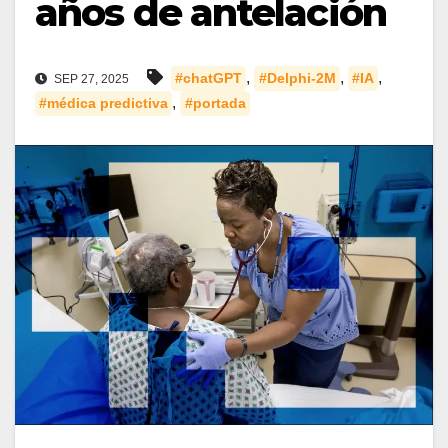
años de antelación
,
,
,
#chatGPT
#Delphi-2M
#IA
SEP 27, 2025
,
#médica predictiva
#portada