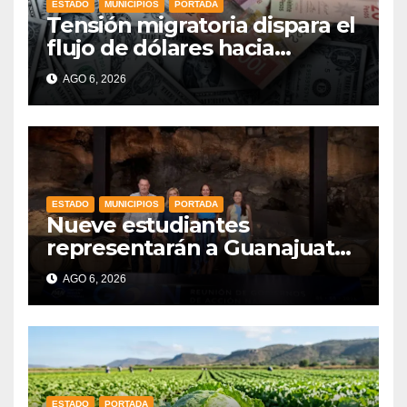
ESTADO
MUNICIPIOS
PORTADA
Tensión migratoria dispara el
flujo de dólares hacia
municipios de Guanajuato
AGO 6, 2026
ESTADO
MUNICIPIOS
PORTADA
Nueve estudiantes
representarán a Guanajuato
en la Olimpiada Mexicana de
AGO 6, 2026
Matemáticas 2026
ESTADO
PORTADA