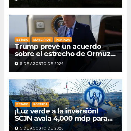
Nacional a la que se suma
Libia
ESTADO
MUNICIPIOS
PORTADA
Trump prevé un acuerdo
sobre el estrecho de Ormuz
esta misma semana
5 DE AGOSTO DE 2026
ESTADO
PORTADA
¡Luz verde a la inversión!
SCJN avala 4,000 mdp para
Guanajuato: ¿en qué se usará
5 DE AGOSTO DE 2026