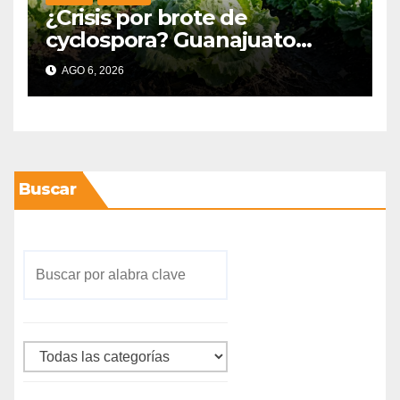
¿Crisis por brote de
cyclospora? Guanajuato
mantiene intactas sus
AGO 6, 2026
exportaciones
agroalimentarias y crece 25%
Buscar