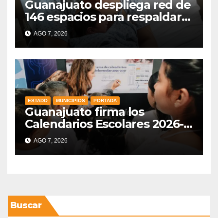
Guanajuato despliega red de
146 espacios para respaldar
la lactancia materna
AGO 7, 2026
ESTADO
MUNICIPIOS
PORTADA
Guanajuato firma los
Calendarios Escolares 2026-
2027: iniciarán el 31 de agosto
AGO 7, 2026
de 2026 y concluirán el 8 de
julio
Buscar