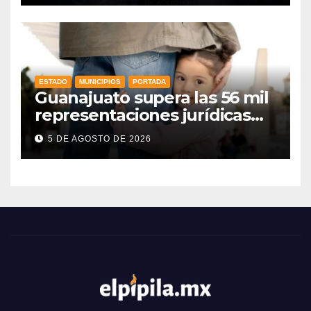
ESTADO
MUNICIPIOS
PORTADA
Guanajuato supera las 56 mil
representaciones jurídicas
para tutelar los derechos de
5 DE AGOSTO DE 2026
la niñez