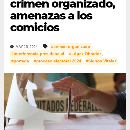
crimen organizado,
amenazas a los
comicios
,
#crimen organizado
MAY 15, 2024
,
,
#interferencia presidencial
#López Obrador
,
,
#portada
#proceso electoral 2024
#Signos Vitales