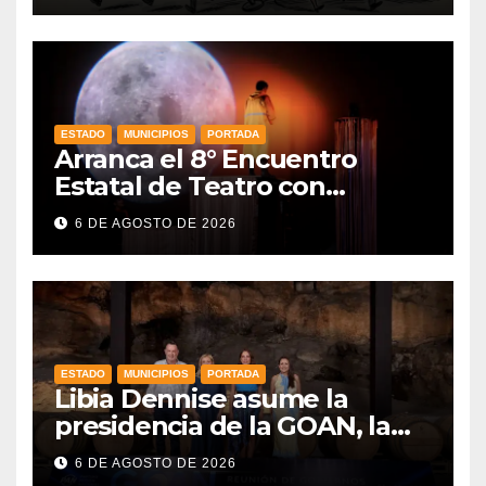
nueva Ley de Audiencias en
México
ESTADO
MUNICIPIOS
PORTADA
Arranca el 8° Encuentro
Estatal de Teatro con
producciones locales
6 DE AGOSTO DE 2026
ESTADO
MUNICIPIOS
PORTADA
Libia Dennise asume la
presidencia de la GOAN, la
alianza de gobernadores del
6 DE AGOSTO DE 2026
PAN