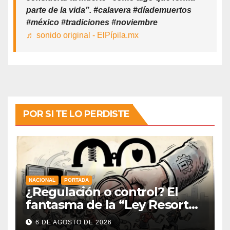
parte de la vida”. #calavera #díademuertos
#méxico #tradiciones #noviembre
♬ sonido original - ElPípila.mx
POR SI TE LO PERDISTE
NACIONAL
PORTADA
¿Regulación o control? El
fantasma de la “Ley Resorte”
venezolana revive con la
6 DE AGOSTO DE 2026