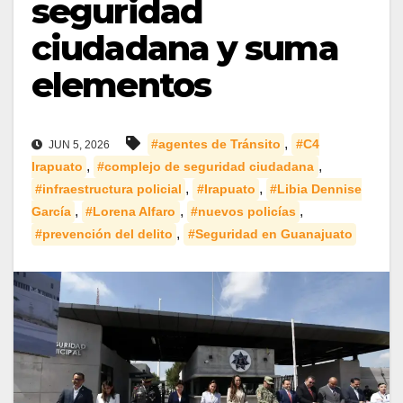
seguridad
ciudadana y suma
elementos
,
#agentes de Tránsito
#C4
JUN 5, 2026
,
,
Irapuato
#complejo de seguridad ciudadana
,
,
#infraestructura policial
#Irapuato
#Libia Dennise
,
,
,
García
#Lorena Alfaro
#nuevos policías
,
#prevención del delito
#Seguridad en Guanajuato