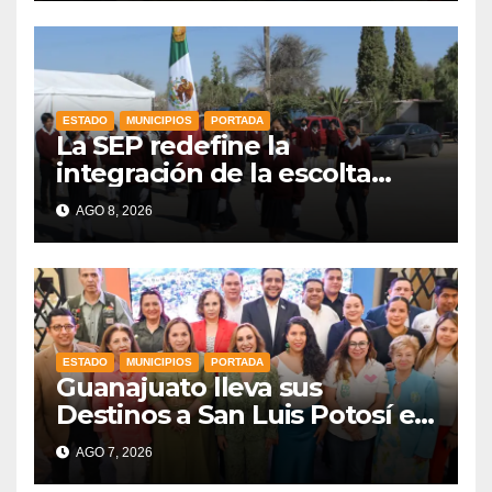
ESTADO
MUNICIPIOS
PORTADA
La SEP redefine la
integración de la escolta
escolar prioritando la
AGO 8, 2026
inclusión
ESTADO
MUNICIPIOS
PORTADA
Guanajuato lleva sus
Destinos a San Luis Potosí en
vísperas de la FENAPO
AGO 7, 2026