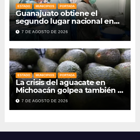
ESTADO
MUNICIPIOS
PORTADA
Guanajuato obtiene el
segundo lugar nacional en
procuración de órganos
7 DE AGOSTO DE 2026
ESTADO
MUNICIPIOS
PORTADA
La crisis del aguacate en
Michoacán golpea también a
productores de Guanajuato
7 DE AGOSTO DE 2026