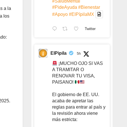
#SaludMental
#PideAyuda
#Bienestar
s a la
#Apoyo
#ElPípilaMX
a los
Twitter
ado:
ElPipila
5h
¡MUCHO OJO SI VAS
A TRAMITAR O
RENOVAR TU VISA,
PAISANO!
El gobierno de EE. UU.
 2025.
acaba de apretar las
reglas para entrar al país y
la revisión ahora viene
más estricta: