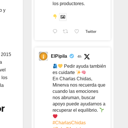
los productores.
o y
Twitter
n 2015
ElPipila
4h
a
Pedir ayuda también
vel
es cuidarte
 los
En Charlas Chidas,
Minerva nos recuerda que
la
cuando las emociones
nos abruman, buscar
apoyo puede ayudarnos a
or
recuperar el equilibrio.
#CharlasChidas