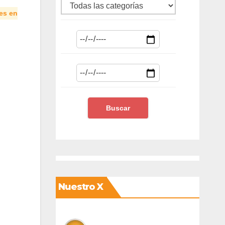
es en
Nuestro X