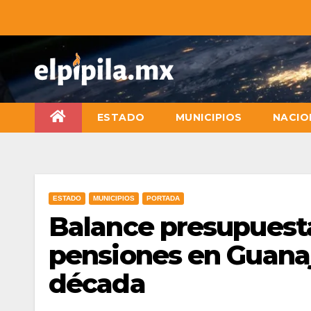
ESTADO
MUNICIPIOS
NACIO
ESTADO
MUNICIPIOS
PORTADA
Balance presupuestal
pensiones en Guanaj
década