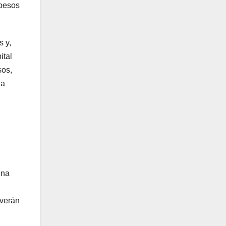
 pesos
s y,
ital
sos,
na
ina
 verán