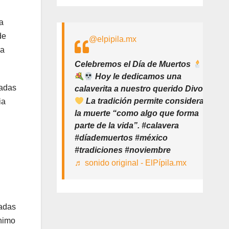
za
de
@elpipila.mx
ma
Celebremos el Día de Muertos
Hoy le dedicamos una
radas
calaverita a nuestro querido Divo
La tradición permite considerar
ia
la muerte “como algo que forma
parte de la vida”. #calavera
#díademuertos #méxico
#tradiciones #noviembre
♬ sonido original - ElPípila.mx
tadas
ínimo