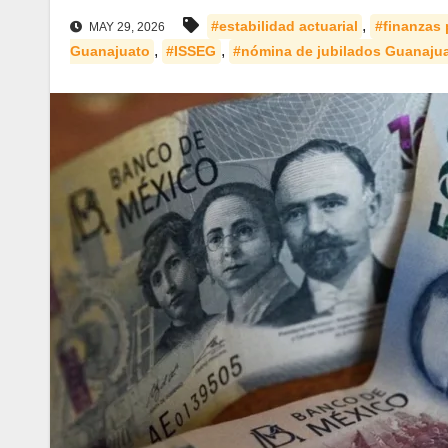
,
#estabilidad actuarial
#finanzas
MAY 29, 2026
,
,
Guanajuato
#ISSEG
#nómina de jubilados Guanaju