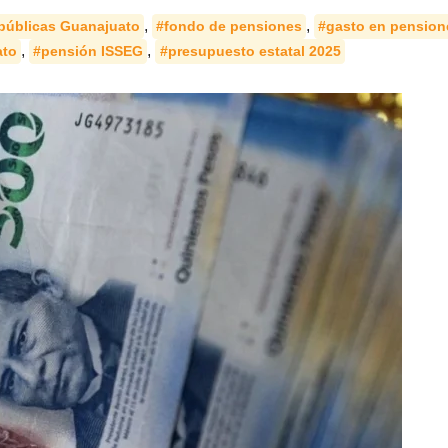
,
,
 públicas Guanajuato
#fondo de pensiones
#gasto en pension
,
,
ato
#pensión ISSEG
#presupuesto estatal 2025