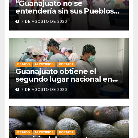
“Guanajuato no se
entendería sin sus Pueblos
Indígenas”: Libia Dennise
7 DE AGOSTO DE 2026
fortalece el orgullo del
estado
ESTADO
MUNICIPIOS
PORTADA
Guanajuato obtiene el
segundo lugar nacional en
procuración de órganos
7 DE AGOSTO DE 2026
ESTADO
MUNICIPIOS
PORTADA