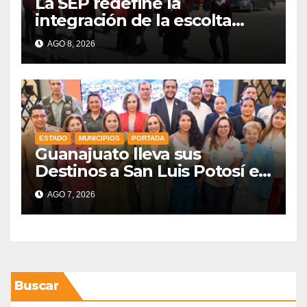
La SEP redefine la
integración de la escolta
escolar prioritando la
AGO 8, 2026
inclusión
ESTADO
MUNICIPIOS
PORTADA
Guanajuato lleva sus
Destinos a San Luis Potosí en
vísperas de la FENAPO
AGO 7, 2026
Buscar