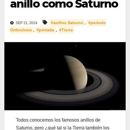
anillo como Saturno
,
#anillos Saturno
#periodo
SEP 21, 2024
,
,
Ordovícico
#portada
#Tierra
Todos conocemos los famosos anillos de
Saturno, pero ¿qué tal si la Tierra también los