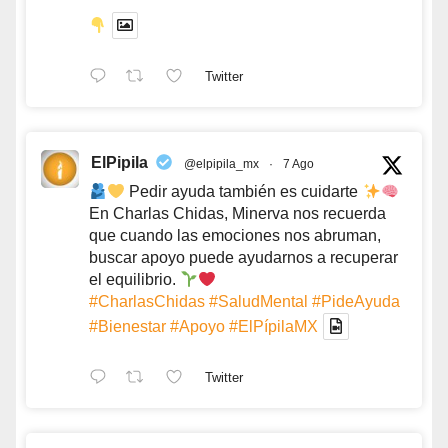
Twitter
ElPipila
@elpipila_mx
·
7 Ago
Pedir ayuda también es cuidarte
En Charlas Chidas, Minerva nos recuerda
que cuando las emociones nos abruman,
buscar apoyo puede ayudarnos a recuperar
el equilibrio.
#CharlasChidas
#SaludMental
#PideAyuda
#Bienestar
#Apoyo
#ElPípilaMX
Twitter