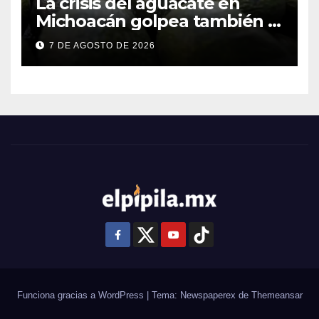
La crisis del aguacate en
Michoacán golpea también a
productores de Guanajuato
7 DE AGOSTO DE 2026
Funciona gracias a WordPress
|
Tema: Newspaperex de
Themeansar