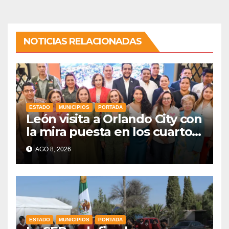
NOTICIAS RELACIONADAS
ESTADO
MUNICIPIOS
PORTADA
León visita a Orlando City con
la mira puesta en los cuartos
de final
AGO 8, 2026
ESTADO
MUNICIPIOS
PORTADA