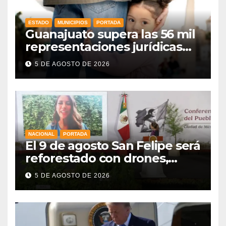
ESTADO
MUNICIPIOS
PORTADA
Guanajuato supera las 56 mil
representaciones jurídicas
para tutelar los derechos de
5 DE AGOSTO DE 2026
la niñez
NACIONAL
PORTADA
El 9 de agosto San Felipe será
reforestado con drones,
como parte de la Jornada
5 DE AGOSTO DE 2026
Nacional a la que se suma
Libia