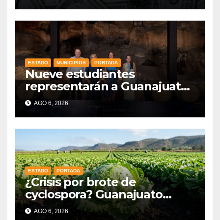
ESTADO
MUNICIPIOS
PORTADA
Nueve estudiantes
representarán a Guanajuato
en la Olimpiada Mexicana de
AGO 6, 2026
Matemáticas 2026
ESTADO
PORTADA
¿Crisis por brote de
cyclospora? Guanajuato
mantiene intactas sus
AGO 6, 2026
exportaciones