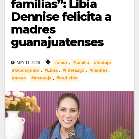
familias”: Libia
Dennise felicita a
madres
guanajuatenses
,
,
,
#amor
#familia
#festejo
MAY 11, 2026
,
,
,
,
#Guanajuato
#Libia
#liderazgo
#madres
,
,
#mayo
#mensaje
#tradición