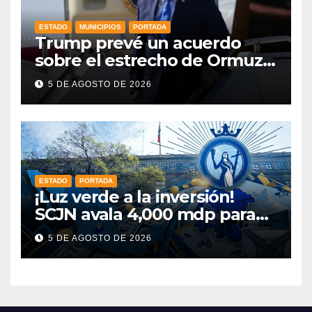
ESTADO
MUNICIPIOS
PORTADA
Trump prevé un acuerdo
sobre el estrecho de Ormuz
esta misma semana
5 DE AGOSTO DE 2026
ESTADO
PORTADA
¡Luz verde a la inversión!
SCJN avala 4,000 mdp para
Guanajuato: ¿en qué se usará
5 DE AGOSTO DE 2026
este dinero?