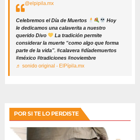
@elpipila.mx
Celebremos el Día de Muertos
Hoy
le dedicamos una calaverita a nuestro
querido Divo
La tradición permite
considerar la muerte “como algo que forma
parte de la vida”. #calavera #díademuertos
#méxico #tradiciones #noviembre
♬ sonido original - ElPípila.mx
POR SI TE LO PERDISTE