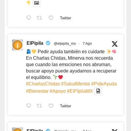
Twitter
ElPipila
@elpipila_mx
·
7 Ago
Pedir ayuda también es cuidarte
En Charlas Chidas, Minerva nos recuerda
que cuando las emociones nos abruman,
buscar apoyo puede ayudarnos a recuperar
el equilibrio.
#CharlasChidas
#SaludMental
#PideAyuda
#Bienestar
#Apoyo
#ElPípilaMX
Twitter