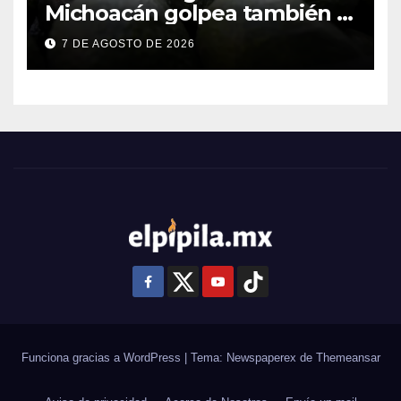
Michoacán golpea también a
productores de Guanajuato
7 DE AGOSTO DE 2026
Funciona gracias a WordPress
|
Tema: Newspaperex de
Themeansar