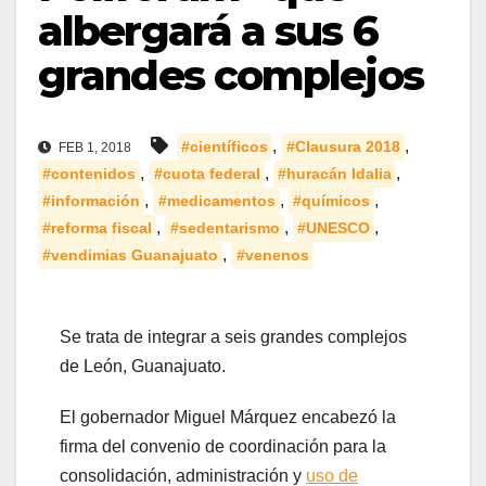
albergará a sus 6
grandes complejos
,
,
#científicos
#Clausura 2018
FEB 1, 2018
,
,
,
#contenidos
#cuota federal
#huracán Idalia
,
,
,
#información
#medicamentos
#químicos
,
,
,
#reforma fiscal
#sedentarismo
#UNESCO
,
#vendimias Guanajuato
#venenos
Se trata de integrar a seis grandes complejos
de León, Guanajuato.
El gobernador Miguel Márquez encabezó la
firma del convenio de coordinación para la
consolidación, administración y
uso de