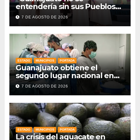
entendería sin sus Pueblos
Indígenas”: Libia Dennise
7 DE AGOSTO DE 2026
fortalece el orgullo del
estado
ESTADO
MUNICIPIOS
PORTADA
Guanajuato obtiene el
segundo lugar nacional en
procuración de órganos
7 DE AGOSTO DE 2026
ESTADO
MUNICIPIOS
PORTADA
La crisis del aguacate en