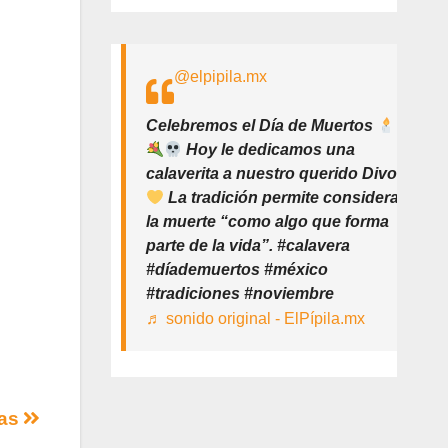
@elpipila.mx
Celebremos el Día de Muertos
Hoy le dedicamos una
calaverita a nuestro querido Divo
La tradición permite considerar
la muerte “como algo que forma
parte de la vida”. #calavera
#díademuertos #méxico
#tradiciones #noviembre
♬ sonido original - ElPípila.mx
mas