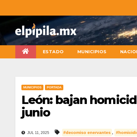
ESTADO
MUNICIPIOS
NACIO
MUNICIPIOS
PORTADA
León: bajan homicidi
junio
,
#decomiso enervantes
#homicidi
JUL 11, 2025