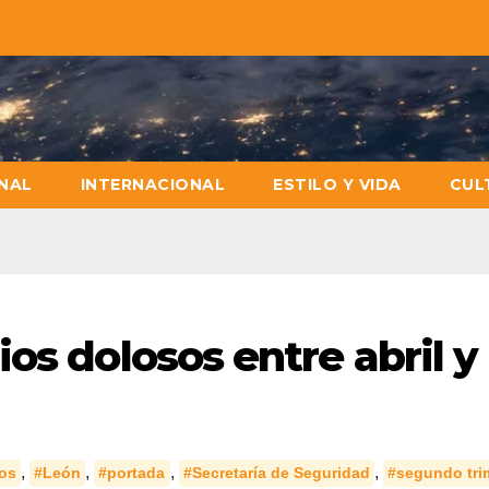
NAL
INTERNACIONAL
ESTILO Y VIDA
CUL
os dolosos entre abril y
,
,
,
,
os
#León
#portada
#Secretaría de Seguridad
#segundo tri