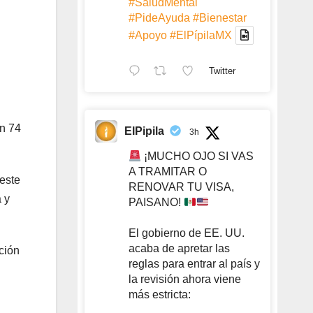
#SaludMental
#PideAyuda
#Bienestar
#Apoyo
#ElPípilaMX
Twitter
on 74
ElPipila
3h
¡MUCHO OJO SI VAS
A TRAMITAR O
este
RENOVAR TU VISA,
 y
PAISANO!
El gobierno de EE. UU.
acaba de apretar las
ción
reglas para entrar al país y
la revisión ahora viene
más estricta: