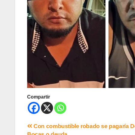
Compartir
Con combustible robado se pagaría 
Bocas o deuda