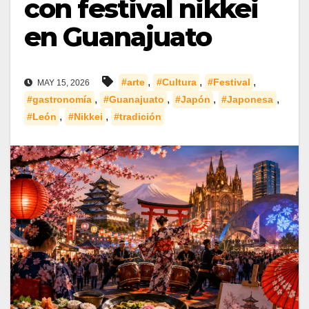
con festival nikkei
en Guanajuato
,
,
,
#arte
#Cultura
#Festival
MAY 15, 2026
,
,
,
,
#gastronomía
#Guanajuato
#Japón
#Japonesa
,
,
#León
#Nikkei
#tradición