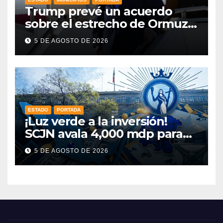
Trump prevé un acuerdo
sobre el estrecho de Ormuz
esta misma semana
5 DE AGOSTO DE 2026
ESTADO
PORTADA
¡Luz verde a la inversión!
SCJN avala 4,000 mdp para
Guanajuato: ¿en qué se usará
5 DE AGOSTO DE 2026
este dinero?