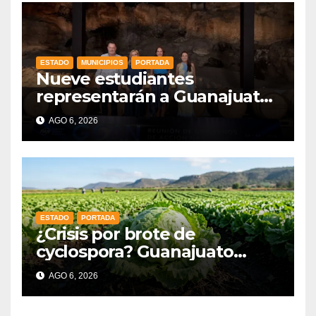
ESTADO
MUNICIPIOS
PORTADA
Nueve estudiantes
representarán a Guanajuato
en la Olimpiada Mexicana de
AGO 6, 2026
Matemáticas 2026
ESTADO
PORTADA
¿Crisis por brote de
cyclospora? Guanajuato
mantiene intactas sus
AGO 6, 2026
exportaciones
agroalimentarias y crece 25%