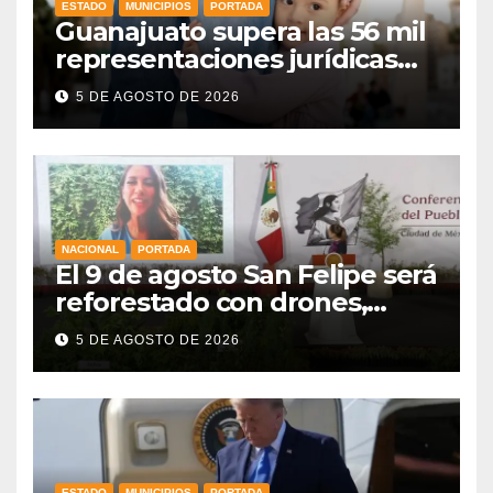
ESTADO
MUNICIPIOS
PORTADA
Guanajuato supera las 56 mil
representaciones jurídicas
para tutelar los derechos de
5 DE AGOSTO DE 2026
la niñez
NACIONAL
PORTADA
El 9 de agosto San Felipe será
reforestado con drones,
como parte de la Jornada
5 DE AGOSTO DE 2026
Nacional a la que se suma
Libia
ESTADO
MUNICIPIOS
PORTADA