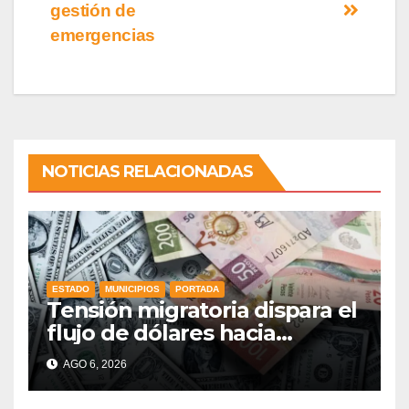
gestión de
emergencias
NOTICIAS RELACIONADAS
ESTADO
MUNICIPIOS
PORTADA
Tensión migratoria dispara el
flujo de dólares hacia
municipios de Guanajuato
AGO 6, 2026