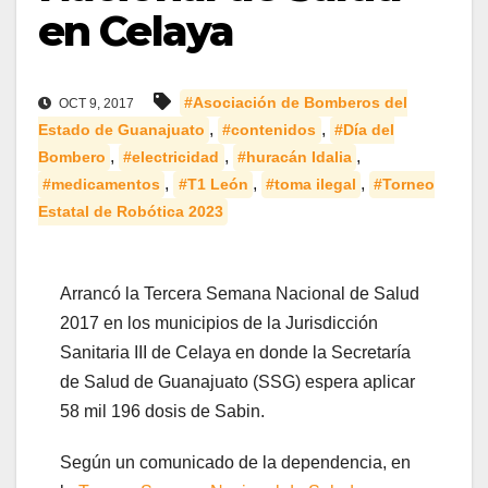
en Celaya
#Asociación de Bomberos del
OCT 9, 2017
,
,
Estado de Guanajuato
#contenidos
#Día del
,
,
,
Bombero
#electricidad
#huracán Idalia
,
,
,
#medicamentos
#T1 León
#toma ilegal
#Torneo
Estatal de Robótica 2023
Arrancó la Tercera Semana Nacional de Salud
2017 en los municipios de la Jurisdicción
Sanitaria III de Celaya en donde la Secretaría
de Salud de Guanajuato (SSG) espera aplicar
58 mil 196 dosis de Sabin.
Según un comunicado de la dependencia, en