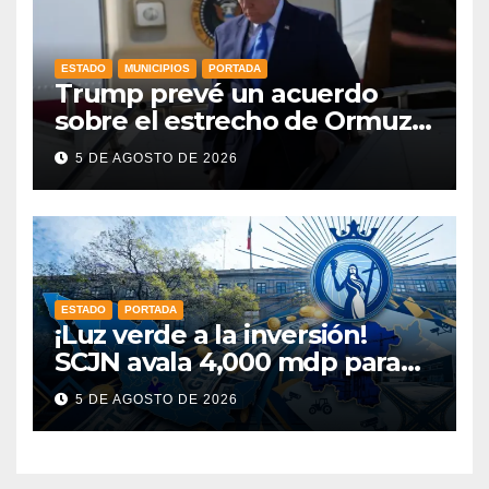
ESTADO
MUNICIPIOS
PORTADA
Trump prevé un acuerdo
sobre el estrecho de Ormuz
esta misma semana
5 DE AGOSTO DE 2026
ESTADO
PORTADA
¡Luz verde a la inversión!
SCJN avala 4,000 mdp para
Guanajuato: ¿en qué se usará
5 DE AGOSTO DE 2026
este dinero?