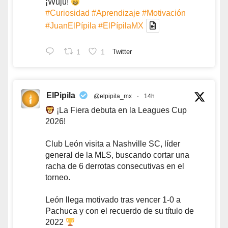
¡Wujú!
#Curiosidad
#Aprendizaje
#Motivación
#JuanElPípila
#ElPípilaMX
1
1
Twitter
ElPipila
@elpipila_mx
·
14h
¡La Fiera debuta en la Leagues Cup
2026!
Club León visita a Nashville SC, líder
general de la MLS, buscando cortar una
racha de 6 derrotas consecutivas en el
torneo.
León llega motivado tras vencer 1-0 a
Pachuca y con el recuerdo de su título de
2022