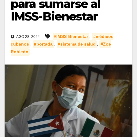
para sumarse al
IMSS-Bienestar
,
#IMSS-Bienestar
#médicos
AGO 28, 2024
,
,
,
cubanos
#portada
#sistema de salud
#Zoe
Robledo