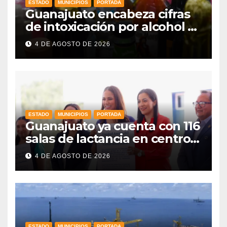
ESTADO
MUNICIPIOS
PORTADA
Guanajuato encabeza cifras
de intoxicación por alcohol a
nivel nacional
4 DE AGOSTO DE 2026
ESTADO
MUNICIPIOS
PORTADA
Guanajuato ya cuenta con 116
salas de lactancia en centros
de trabajo: Gobernadora
4 DE AGOSTO DE 2026
ESTADO
MUNICIPIOS
PORTADA