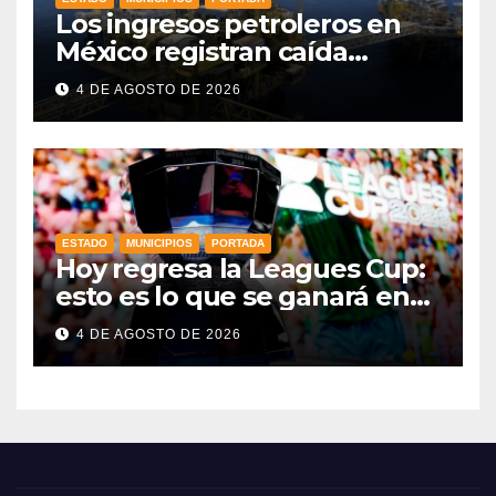
Los ingresos petroleros en
México registran caída
drástica en una década
4 DE AGOSTO DE 2026
ESTADO
MUNICIPIOS
PORTADA
Hoy regresa la Leagues Cup:
esto es lo que se ganará en
esta edición
4 DE AGOSTO DE 2026