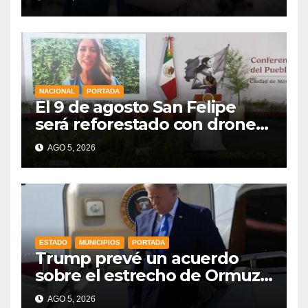
la niñez
NACIONAL
PORTADA
El 9 de agosto San Felipe
será reforestado con drones,
como parte de la Jornada
AGO 5, 2026
Nacional a la que se suma
Libia
ESTADO
MUNICIPIOS
PORTADA
Trump prevé un acuerdo
sobre el estrecho de Ormuz
esta misma semana
AGO 5, 2026